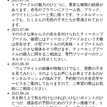
2021.07.14
トイプードルの魅力のひとつに、豊富な種類の経路が
あります。赤毛やブラウンにクリーム色、ブラック、
ホワイトにシルバーと実に様々です。ケンネルマッシ
ュでも、たくさんの毛色の子犬たちが育成されており
ます。
2021.07.08
その小さな体からその名を名付けられたティーカップ
プードル。厳密にはティーカッププードルという犬種
は存在せず、小型プードルの代表格・トイプードルの
さらに小さな個体をそう呼びます。ティーカッププー
ドルの購入に関するご相談は、専門ブリーダーのケン
ネルマッシュにお任せください。
2021.06.30
「ウェブサイトの画像や情報だけでなく、実際の子犬
を見てみたい」そのようなお声にもお答えできるのが
ケンネルマッシュの強みです。予約制での犬舎見学サ
ービスをご案内しておりますので、ご希望の際はお気
軽にご相談ください。
2021.06.24
犬を飼う上で気を付けなければいけないポイントのひ
とつが、感染症の予防のためのワクチン接種です。ト