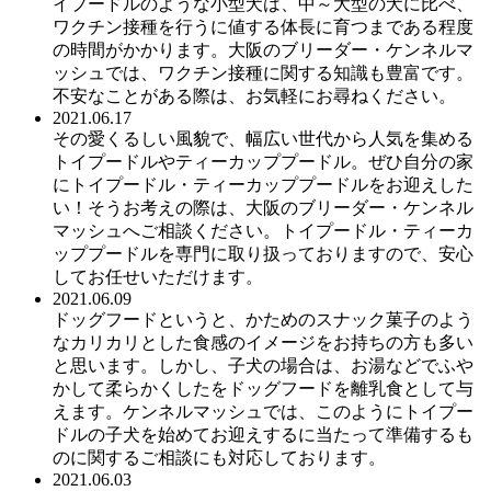
イプードルのような小型犬は、中～大型の犬に比べ、
ワクチン接種を行うに値する体長に育つまである程度
の時間がかかります。大阪のブリーダー・ケンネルマ
ッシュでは、ワクチン接種に関する知識も豊富です。
不安なことがある際は、お気軽にお尋ねください。
2021.06.17
その愛くるしい風貌で、幅広い世代から人気を集める
トイプードルやティーカッププードル。ぜひ自分の家
にトイプードル・ティーカッププードルをお迎えした
い！そうお考えの際は、大阪のブリーダー・ケンネル
マッシュへご相談ください。トイプードル・ティーカ
ッププードルを専門に取り扱っておりますので、安心
してお任せいただけます。
2021.06.09
ドッグフードというと、かためのスナック菓子のよう
なカリカリとした食感のイメージをお持ちの方も多い
と思います。しかし、子犬の場合は、お湯などでふや
かして柔らかくしたをドッグフードを離乳食として与
えます。ケンネルマッシュでは、このようにトイプー
ドルの子犬を始めてお迎えするに当たって準備するも
のに関するご相談にも対応しております。
2021.06.03