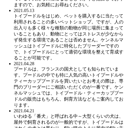
ますので、お気軽にお尋ねください。
2021.05.13
トイプードルをはじめ、ペットを購入するに当たって
利用されることの多いペットショップ。ですが、人の
出入りも多く様々な種類の動物が同じ場所に集まって
いることもあり、動物にとってはストレスが少なから
ず発生する環境であることは否めません。ケンネルマ
ッシュはトイプードルに特化したブリーダーですの
で、トイプードルにとって適切な環境を整えて育成す
ることが可能です。
2021.04.28
プードルは、フランスの国犬としても知られていま
す。プードルの中でも特に人気の高いトイプードルや
ティーカッププードルを買いたいとお考えの際は、専
門のブリーダーにご相談いただくのが一番です。ケン
ネルマッシュでは、トイプードル・ティーカッププー
ドルの販売はもちろん、飼育方法などもご案内してお
ります。
2021.04.21
いわゆる「番犬」と呼ばれる中～大型くらいの犬は、
屋外で飼育されるのが一般的ですが、トイプードルは