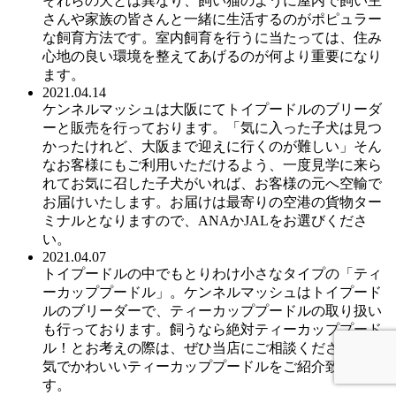
それらの犬とは異なり、飼い猫のように屋内で飼い主
さんや家族の皆さんと一緒に生活するのがポピュラー
な飼育方法です。室内飼育を行うに当たっては、住み
心地の良い環境を整えてあげるのが何より重要になり
ます。
2021.04.14
ケンネルマッシュは大阪にてトイプードルのブリーダ
ーと販売を行っております。「気に入った子犬は見つ
かったけれど、大阪まで迎えに行くのが難しい」そん
なお客様にもご利用いただけるよう、一度見学に来ら
れてお気に召した子犬がいれば、お客様の元へ空輸で
お届けいたします。お届けは最寄りの空港の貨物ター
ミナルとなりますので、ANAかJALをお選びくださ
い。
2021.04.07
トイプードルの中でもとりわけ小さなタイプの「ティ
ーカッププードル」。ケンネルマッシュはトイプード
ルのブリーダーで、ティーカッププードルの取り扱い
も行っております。飼うなら絶対ティーカッププード
ル！とお考えの際は、ぜひ当店にご相談ください。元
気でかわいいティーカッププードルをご紹介致しま
す。