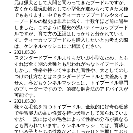
元は猟犬として人間と関わってきたプードルですが、
古くから愛玩動物として小型化が進められてきた犬種
でもあります。中でもティーカッププードルやタイニ
ープードルの歴史は非常に浅く、十数年ほど前に誕生
しました。このように歴史の浅いティーカッププード
ルですが、育て方の正誤はしっかりと分かれていま
す。ティーカッププードルを購入したいとお考えの際
は、ケンネルマッシュにご相談ください。
2021.05.26
スタンダードプードルよりもだいぶ小型なため、とも
すれば全く別の犬種とも思われがちなトイプードル。
しかし、性格や持って生まれた習性や、犬としてのし
つけの仕方などはスタンダードプードルと大差ありま
せん。私どもケンネルマッシュは、トイプードル専門
のブリーダーですので、的確な飼育法のアドバイスが
可能です。
2021.05.20
様々な毛色を持つトイプードル。全般的に好奇心旺盛
で学習能力の高い性質を持つ犬種として知られていま
すが、一説にはその毛色によって性格の分布が異なる
とも言われています。ケンネルマッシュでは、育成し
ている子犬たちの性格などもしっかりと把握しており