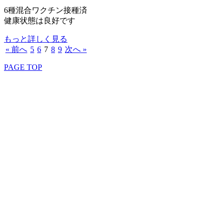
6種混合ワクチン接種済
健康状態は良好です
もっと詳しく見る
« 前へ
5
6
7
8
9
次へ »
PAGE TOP