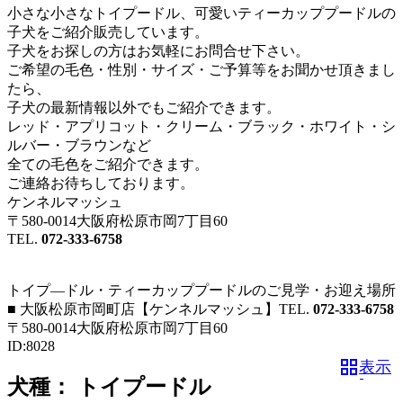
小さな小さなトイプードル、可愛いティーカッププードルの
子犬をご紹介販売しています。
子犬をお探しの方はお気軽にお問合せ下さい。
ご希望の毛色・性別・サイズ・ご予算等をお聞かせ頂きまし
たら、
子犬の最新情報以外でもご紹介できます。
レッド・アプリコット・クリーム・ブラック・ホワイト・シ
ルバー・ブラウンなど
全ての毛色をご紹介できます。
ご連絡お待ちしております。
ケンネルマッシュ
〒580-0014大阪府松原市岡7丁目60
TEL.
072-333-6758
トイプ―ドル・ティーカッププードルのご見学・お迎え場所
■ 大阪松原市岡町店【ケンネルマッシュ】TEL.
072-333-6758
〒580-0014大阪府松原市岡7丁目60
ID:8028
grid_view
表示
犬種：
トイプードル