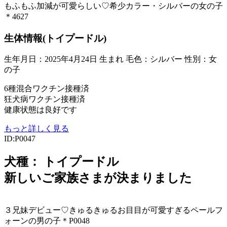
もふもふ加減が可愛らしい♡希少カラー・シルバーの女の子
＊4627
生体情報(トイプードル)
生年月日：2025年4月24日 生まれ
毛色：シルバー
性別：女
の子
6種混合ワクチン接種済
狂犬病ワクチン接種済
健康状態は良好です
もっと詳しく見る
ID:P0047
犬種：
トイプードル
新しいご家族さまが決まりました
３兄妹デビュー♡きゅるきゅるお目目が可愛すぎるペールフ
ォーンの男の子＊P0048