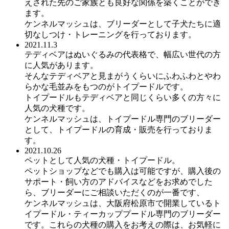
えされた先のご家族とも良好な関係を築くことができ
ます。
ケンネルマッシュは、ブリーダーとして子犬たちに適
切なしつけ・トレーニングを行っております。
2021.11.3
テディベアはぬいぐるみの代表格で、幅広い世代の方
に人気があります。
そんなテディベアと見まがうくらいにふわふわとやわ
らかな毛並みをもつのがトイプードルです。
トイプードルもテディベアと同じくらい多くの方々に
人気の犬種です。
ケンネルマッシュは、トイプードル専門のブリーダー
として、トイプードルの育成・販売を行っておりま
す。
2021.10.26
ペットとして人気の犬種・トイプードル。
ペットショップなどでも購入は可能ですが、購入後の
サポート・飼い方のアドバイスなどをお求めでした
ら、ブリーダーにご相談いただくのが一番です、
ケンネルマッシュは、大阪府松原市で開業しているト
イプードル・ティーカッププードル専門のブリーダー
です。これらの犬種の購入をお考えの際は、お気軽に