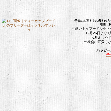
ニューイヤーキャンペーン : トイプードル専門店ケンネルマッシュ
子犬のお迎えをお考えの方
期間：20
可愛いトイプードル小さ
12月26日より
お迎えしや
この機会に可愛く
ハッピー
子