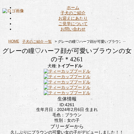
ホーム
子犬のご紹介
お迎えにあたり
ご見学について
お問い合わせ
...
HOME
子犬のご紹介 一覧
> グレーの瞳♡ハーフ顔が可愛いブラウンの女の子
グレーの瞳♡ハーフ顔が可愛いブラウンの女
の子＊4261
犬種:
トイプードル
生体情報
ID:4261
生年月日：2024年2月6日 生まれ
毛色：ブラウン
性別：女の子
ブリーダーから
久しぶりにブラウンの可愛い女の子がデビューしました！！