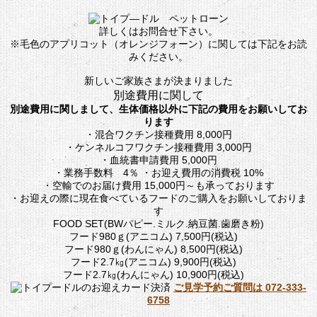
詳しくはお問合せ下さい。
※毛色のアプリコット（オレンジフォーン）に関しては下記をお読
みください。
新しいご家族さまが決まりました
別途費用に関して
別途費用に関しまして、生体価格以外に下記の費用をお願いしてお
ります
・混合ワクチン接種費用 8,000円
・ケンネルコフワクチン接種費用 3,000円
・血統書申請費用 5,000円
・業務手数料 4％ ・お迎え費用の消費税 10%
・空輸でのお届け費用 15,000円～も承っております
・お迎えの際に現在食べているフードのご購入をお願いしておりま
す
FOOD SET(BWパピー.ミルク.納豆菌.歯磨き粉)
フード980ｇ(アニコム) 7,500円(税込)
フード980ｇ(わんにゃん) 8,500円(税込)
フード2.7㎏(アニコム) 9,900円(税込)
フード2.7㎏(わんにゃん) 10,900円(税込)
ご見学予約ご質問は
072-333-
6758