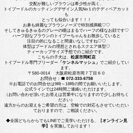
交配が難しいブラウンは希少性が高く、
トイプードルのカッティングデザイン人気No１のテディベアカット
も
とっても似合います！！！
お鼻も綺麗なブラウンノーズで特別感満載♡♡
そしてきゅるきゅるのグレーの瞳はまるでハーフの様なお顔です♡
ハーフ顔なブラウンのトイプーちゃんをお散歩していると
注目の的になること間違いなしですね♡♡
体型はプードルの理想とされるスクエア体型♡
ティーカップサイズ予想でのご紹介です。
こちらの子犬は、
松原市岡町店
トイプードル専門ブリーダー
「ケンネルマッシュ」
でご紹介してい
ます。
〒580-0014 大阪府松原市岡７丁目６０
お問合せ：
☎ 072-333-6758
※お電話でのお問合せは9時～18時の間でお願いいたします。
公式ラインでは24時間ご連絡いただけます。
（お問い合わせ頂いたお答えは営業中になりますので少しお待ちく
ださい）
遠方からのお迎えをご希望の方は、空輸での対応もさせていただい
ておりますので、ご相談ください。
◆全国どちらからでもLINEでご見学いただける、【
オンライン見
学】
を実施しております！