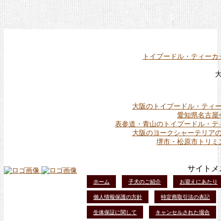
トイプードル・ティーカ
大阪のトイプードル・ティ
愛知県名古屋
表参道・青山のトイプードル・テ
大阪のヨークシャーテリア
堺市・松原市トリミ
サイトメ
ホーム
子犬のご紹介
お迎えにあたり
個人情報保護の方針
特定商取引法の表記
生体保証に関して
キャンセルされた場合