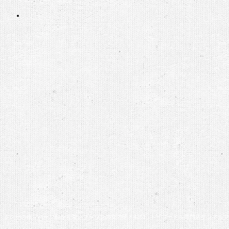
グレーの瞳♡ハーフ顔が可愛いブラウンの女の子＊4261 : トイプードル専門店ケンネル