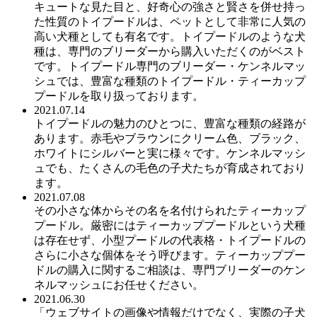
キュートな見た目と、好奇心の強さと賢さを併せ持っ
た性質のトイプードルは、ペットとして非常に人気の
高い犬種としても有名です。トイプードルのような犬
種は、専門のブリーダーから購入いただくのがベスト
です。トイプードル専門のブリーダー・ケンネルマッ
シュでは、豊富な種類のトイプードル・ティーカップ
プードルを取り扱っております。
2021.07.14
トイプードルの魅力のひとつに、豊富な種類の経路が
あります。赤毛やブラウンにクリーム色、ブラック、
ホワイトにシルバーと実に様々です。ケンネルマッシ
ュでも、たくさんの毛色の子犬たちが育成されており
ます。
2021.07.08
その小さな体からその名を名付けられたティーカップ
プードル。厳密にはティーカッププードルという犬種
は存在せず、小型プードルの代表格・トイプードルの
さらに小さな個体をそう呼びます。ティーカッププー
ドルの購入に関するご相談は、専門ブリーダーのケン
ネルマッシュにお任せください。
2021.06.30
「ウェブサイトの画像や情報だけでなく、実際の子犬