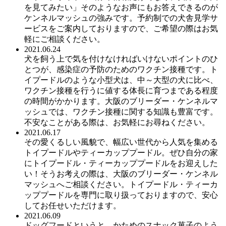
を見てみたい」そのようなお声にもお答えできるのが
ケンネルマッシュの強みです。予約制での犬舎見学サ
ービスをご案内しておりますので、ご希望の際はお気
軽にご相談ください。
2021.06.24
犬を飼う上で気を付けなければいけないポイントのひ
とつが、感染症の予防のためのワクチン接種です。ト
イプードルのような小型犬は、中～大型の犬に比べ、
ワクチン接種を行うに値する体長に育つまである程度
の時間がかかります。大阪のブリーダー・ケンネルマ
ッシュでは、ワクチン接種に関する知識も豊富です。
不安なことがある際は、お気軽にお尋ねください。
2021.06.17
その愛くるしい風貌で、幅広い世代から人気を集める
トイプードルやティーカッププードル。ぜひ自分の家
にトイプードル・ティーカッププードルをお迎えした
い！そうお考えの際は、大阪のブリーダー・ケンネル
マッシュへご相談ください。トイプードル・ティーカ
ッププードルを専門に取り扱っておりますので、安心
してお任せいただけます。
2021.06.09
ドッグフードというと、かためのスナック菓子のよう