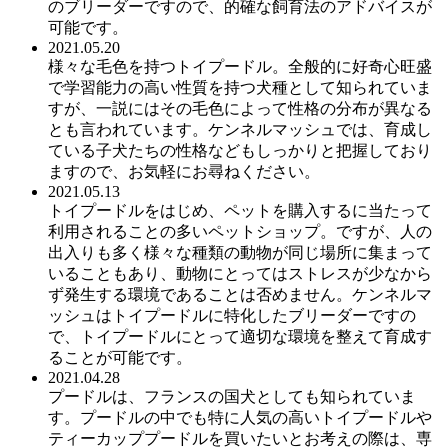
のブリーダーですので、的確な飼育法のアドバイスが
可能です。
2021.05.20
様々な毛色を持つトイプードル。全般的に好奇心旺盛
で学習能力の高い性質を持つ犬種として知られていま
すが、一説にはその毛色によって性格の分布が異なる
とも言われています。ケンネルマッシュでは、育成し
ている子犬たちの性格などもしっかりと把握しており
ますので、お気軽にお尋ねください。
2021.05.13
トイプードルをはじめ、ペットを購入するに当たって
利用されることの多いペットショップ。ですが、人の
出入りも多く様々な種類の動物が同じ場所に集まって
いることもあり、動物にとってはストレスが少なから
ず発生する環境であることは否めません。ケンネルマ
ッシュはトイプードルに特化したブリーダーですの
で、トイプードルにとって適切な環境を整えて育成す
ることが可能です。
2021.04.28
プードルは、フランスの国犬としても知られていま
す。プードルの中でも特に人気の高いトイプードルや
ティーカッププードルを買いたいとお考えの際は、専