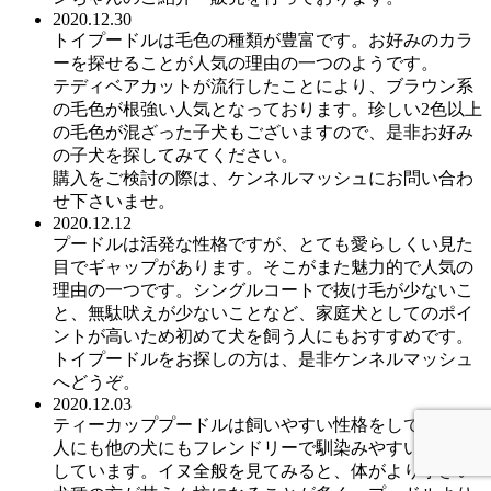
2020.12.30
トイプードルは毛色の種類が豊富です。お好みのカラ
ーを探せることが人気の理由の一つのようです。
テディベアカットが流行したことにより、ブラウン系
の毛色が根強い人気となっております。珍しい2色以上
の毛色が混ざった子犬もございますので、是非お好み
の子犬を探してみてください。
購入をご検討の際は、ケンネルマッシュにお問い合わ
せ下さいませ。
2020.12.12
プードルは活発な性格ですが、とても愛らしくい見た
目でギャップがあります。そこがまた魅力的で人気の
理由の一つです。シングルコートで抜け毛が少ないこ
と、無駄吠えが少ないことなど、家庭犬としてのポイ
ントが高いため初めて犬を飼う人にもおすすめです。
トイプードルをお探しの方は、是非ケンネルマッシュ
へどうぞ。
2020.12.03
ティーカッププードルは飼いやすい性格をしていて、
人にも他の犬にもフレンドリーで馴染みやすい性格を
しています。イヌ全般を見てみると、体がより小さい