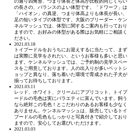
の通り四角形、つまり体長と体高が比較的同じくらい
の長さの、バランスのよい体型です。「ドワーフ」は
「ハイオン」の真逆、つまり体高よりも体長が長い、
足の短いタイプの体型です。大阪のブリーダー・ケン
ネルマッシュでは、体型に関するご案内も行っており
ますので、お好みの体型がある際はお気軽にご相談く
ださい。
2021.03.18
トイプードルをおうちにお迎えするに当たって、まず
は実際に見学をされたい、というお客様も多いと思い
ます。ケンネルマッシュでは、ご予約制の見学スペー
スをご用意しております。人の出入りが多いペットシ
ョップと異なり、落ち着いた環境で育成された子犬が
揃ってお待ちしております。
2021.03.11
レッド、ホワイト、クリームにアプリコット、トイプ
ードルの毛色は実にバラエティに富んでいます。飼う
なら絶対この毛色！とこだわりのあるお客様も少なく
ありません。ケンネルマッシュは、販売しているトイ
プードルの毛色もしっかりと写真付きで紹介しており
ますので、安心してお選びいただけます。
2021.03.03