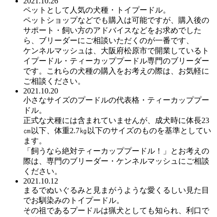
2021.10.26
ペットとして人気の犬種・トイプードル。
ペットショップなどでも購入は可能ですが、購入後の
サポート・飼い方のアドバイスなどをお求めでした
ら、ブリーダーにご相談いただくのが一番です、
ケンネルマッシュは、大阪府松原市で開業しているト
イプードル・ティーカッププードル専門のブリーダー
です。これらの犬種の購入をお考えの際は、お気軽に
ご相談ください。
2021.10.20
小さなサイズのプードルの代表格・ティーカッププー
ドル。
正式な犬種には含まれていませんが、成犬時に体長23
㎝以下、体重2.7㎏以下のサイズのものを基準としてい
ます。
「飼うなら絶対ティーカッププードル！」とお考えの
際は、専門のブリーダー・ケンネルマッシュにご相談
ください。
2021.10.12
まるでぬいぐるみと見まがうような愛くるしい見た目
でお馴染みのトイプードル。
その祖であるプードルは猟犬としても知られ、利口で