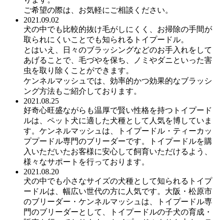
ご希望の際は、お気軽にご相談ください。
2021.09.02
犬の中でも比較的抜け毛がしにくく、お掃除の手間が
取られにくいことでも知られるトイプードル。
とはいえ、日々のブラッシングなどのお手入れをして
あげることで、毛づやを保ち、ノミやダニといった害
虫を取り除くことができます。
ケンネルマッシュでは、効率的かつ効果的なブラッシ
ング方法もご紹介しております。
2021.08.25
好奇心旺盛ながらも温厚で賢い性格を持つトイプード
ルは、ペット犬に適した犬種として人気を博していま
す。ケンネルマッシュは、トイプードル・ティーカッ
ププードル専門のブリーダーです。トイプードルを購
入いただいたお客様に安心して飼育いただけるよう、
様々なサポートを行っております。
2021.08.20
犬の中でも小さなサイズの犬種として知られるトイプ
ードルは、幅広い世代の方に人気です。大阪・松原市
のブリーダー・ケンネルマッシュは、トイプードル専
門のブリーダーとして、トイプードルの子犬の育成・