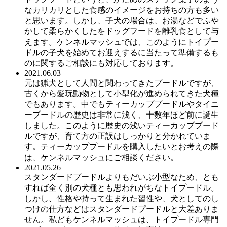
なカリカリとした食感のイメージをお持ちの方も多い
と思います。しかし、子犬の場合は、お湯などでふや
かして柔らかくしたをドッグフードを離乳食として与
えます。ケンネルマッシュでは、このようにトイプー
ドルの子犬を始めてお迎えするに当たって準備するも
のに関するご相談にも対応しております。
2021.06.03
元は猟犬として人間と関わってきたプードルですが、
古くから愛玩動物として小型化が進められてきた犬種
でもあります。中でもティーカッププードルやタイニ
ープードルの歴史は非常に浅く、十数年ほど前に誕生
しました。このように歴史の浅いティーカッププード
ルですが、育て方の正誤はしっかりと分かれていま
す。ティーカッププードルを購入したいとお考えの際
は、ケンネルマッシュにご相談ください。
2021.05.26
スタンダードプードルよりもだいぶ小型なため、とも
すれば全く別の犬種とも思われがちなトイプードル。
しかし、性格や持って生まれた習性や、犬としてのし
つけの仕方などはスタンダードプードルと大差ありま
せん。私どもケンネルマッシュは、トイプードル専門