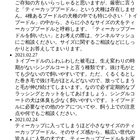
ご存知の方もいらっしゃると思いますが、厳密に言う
と「ティーカッププードル」という犬種は存在しませ
ん。4種あるプードルの犬種の中でも特に小さい「トイ
プードル」の中から、さらに小さなサイズの犬をティ
ーカッププードルと呼称します。「ティーカッププー
ドルを飼いたい」とお考えの際は、ケンネルマッシュ
にご相談ください。サイズに関するご相談などにしっ
かりとお答えしてまいります。
2021.02.27
トイプードルのふわふわした被毛は、生え変わりの時
期がないシングルコートと言う種類です。抜け毛がと
ても少ないので飼いやすいです。ただ、くるくるとし
た巻き毛で抜け毛がほとんどないので、放ってしまう
と毛が伸び続けてしまいます。なので必ず定期的なブ
ラッシングとカットをしてあげましょう。シングルコ
ートの犬は体臭も少なく飼いやすいです。トイプード
ルに必要なその他のケアについてや、飼う上での注意
点や何でもご相談ください。
2021.02.24
ティーカップに入ってしまうほど小さなサイズのティ
ーカッププードル。そのサイズ感から、幅広い世代の
皆さんに人気の犬です。ティーカッププードルをお家