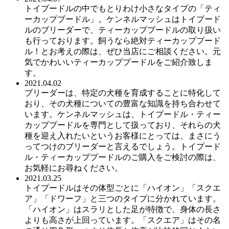
トイプードルの中でもとりわけ小さなタイプの「ティ
ーカッププードル」。ケンネルマッシュはトイプード
ルのブリーダーで、ティーカッププードルの取り扱い
も行っております。飼うなら絶対ティーカッププード
ル！とお考えの際は、ぜひ当店にご相談ください。元
気でかわいいティーカッププードルをご紹介致しま
す。
2021.04.02
ブリーダーは、特定の犬種を育成することに特化して
おり、その犬種についての豊富な知識を持ち合わせて
います。ケンネルマッシュは、トイプードル・ティー
カッププードルを専門として扱っており、それらの犬
種を迎え入れたいというお客様にとっては、まさにう
ってつけのブリーダーと言えるでしょう。トイプード
ル・ティーカッププードルのご購入をご検討の際は、
お気軽にお尋ねください。
2021.03.25
トイプードルはその体型ごとに「ハイオン」「スクエ
ア」「ドワーフ」と三つのタイプに分かれています。
「ハイオン」はスラリとした足が特徴で、身体の長さ
よりも高さが上回っています。「スクエア」はその名