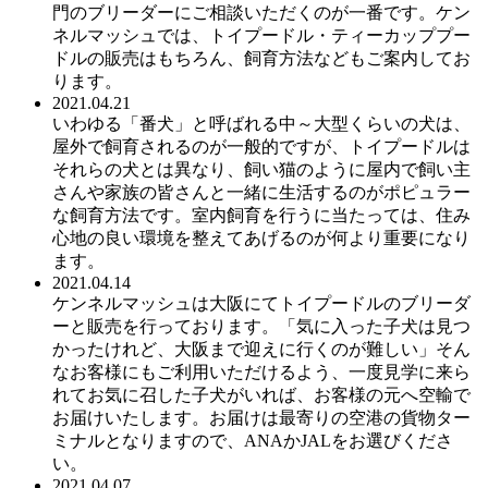
門のブリーダーにご相談いただくのが一番です。ケン
ネルマッシュでは、トイプードル・ティーカッププー
ドルの販売はもちろん、飼育方法などもご案内してお
ります。
2021.04.21
いわゆる「番犬」と呼ばれる中～大型くらいの犬は、
屋外で飼育されるのが一般的ですが、トイプードルは
それらの犬とは異なり、飼い猫のように屋内で飼い主
さんや家族の皆さんと一緒に生活するのがポピュラー
な飼育方法です。室内飼育を行うに当たっては、住み
心地の良い環境を整えてあげるのが何より重要になり
ます。
2021.04.14
ケンネルマッシュは大阪にてトイプードルのブリーダ
ーと販売を行っております。「気に入った子犬は見つ
かったけれど、大阪まで迎えに行くのが難しい」そん
なお客様にもご利用いただけるよう、一度見学に来ら
れてお気に召した子犬がいれば、お客様の元へ空輸で
お届けいたします。お届けは最寄りの空港の貨物ター
ミナルとなりますので、ANAかJALをお選びくださ
い。
2021.04.07