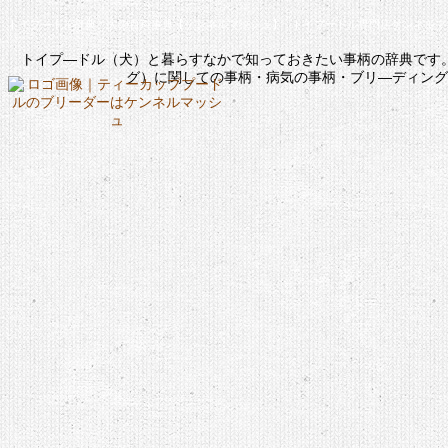
トイプ―ドル辞典＊犬の百科事典【ケンネルマッシュ】 : トイプードル専門店ケンネルマ
トイプ―ドル（犬）と暮らすなかで知っておきたい事柄の辞典です
グ）に関しての事柄・病気の事柄・ブリ―ディング