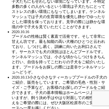
子犬たちにもせわしない環境になっています。不特定
多数の多くの人がいるという環境は子犬たちにとって
ストレスの多い環境にもなってしまいます。ケンネル
マッシュでは子犬の生育環境を優先し静かでゆったり
とした環境を保っております。見学の際には静かな環
境の中で子犬を見ていただくことができます。
2020.10.16
プードルの性格は賢く素直で活発です。そして非常に
甘えん坊です。最も知能の高い犬種のひとつと云われ
ており、しつけし易く、訓練に向いたお利口さんで
す。サーカスでも犬の演技はほとんどプードルです。
ケンネルマッシュでは、小さな頃からしつけをきちん
と行い、自信を持ってこだわりの子犬をご紹介いたし
ます。プードルをお探しの際には是非ケンネルマッシ
ュへどうぞ。
2020.10.13小さな小さなティーカッププードルの子犬の
ご紹介、販売をしています。ご希望の毛色・性別・サ
イズ・ご予算など、お客様のお探しのプードルをご紹
介できます。子犬の基本情報はホームページ上にござ
いますが、飼う決め手はやはり対面しての相性。お迎
えをご希望の際には、ぜひ大阪区松原市のご見学スペ
ースへ一度お越しください。