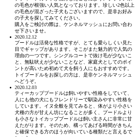
の毛色が根強い人気となっております。珍しい2色以上
の毛色が混ざった子犬もございますので、是非お好み
の子犬を探してみてください。
購入をご検討の際は、ケンネルマッシュにお問い合わ
せ下さいませ。
2020.12.12
プードルは活発な性格ですが、とても愛らしくい見た
目でギャップがあります。そこがまた魅力的で人気の
理由の一つです。シングルコートで抜け毛が少ないこ
と、無駄吠えが少ないことなど、家庭犬としてのポイ
ントが高いため初めて犬を飼う人にもおすすめです。
トイプードルをお探しの方は、是非ケンネルマッシュ
へどうぞ。
2020.12.03
ティーカッププードルは飼いやすい性格をしていて、
人にも他の犬にもフレンドリーで馴染みやすい性格を
しています。イヌ全般を見てみると、体がより小さい
犬種の方が甘えん坊になることが多く、プードルより
も小さなトイカッププードルは飼い主さんに非常に甘
えたがります。そのため、構ってあげる時間がきちん
と確保できる方のほうが向いている種類だと言えるで