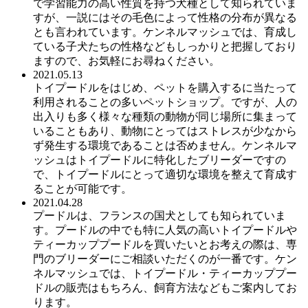
で学習能力の高い性質を持つ犬種として知られていま
すが、一説にはその毛色によって性格の分布が異なる
とも言われています。ケンネルマッシュでは、育成し
ている子犬たちの性格などもしっかりと把握しており
ますので、お気軽にお尋ねください。
2021.05.13
トイプードルをはじめ、ペットを購入するに当たって
利用されることの多いペットショップ。ですが、人の
出入りも多く様々な種類の動物が同じ場所に集まって
いることもあり、動物にとってはストレスが少なから
ず発生する環境であることは否めません。ケンネルマ
ッシュはトイプードルに特化したブリーダーですの
で、トイプードルにとって適切な環境を整えて育成す
ることが可能です。
2021.04.28
プードルは、フランスの国犬としても知られていま
す。プードルの中でも特に人気の高いトイプードルや
ティーカッププードルを買いたいとお考えの際は、専
門のブリーダーにご相談いただくのが一番です。ケン
ネルマッシュでは、トイプードル・ティーカッププー
ドルの販売はもちろん、飼育方法などもご案内してお
ります。