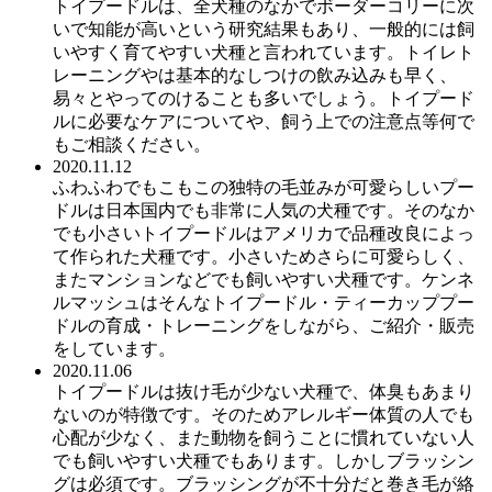
トイプードルは、全犬種のなかでボーダーコリーに次
いで知能が高いという研究結果もあり、一般的には飼
いやすく育てやすい犬種と言われています。トイレト
レーニングやは基本的なしつけの飲み込みも早く、
易々とやってのけることも多いでしょう。トイプード
ルに必要なケアについてや、飼う上での注意点等何で
もご相談ください。
2020.11.12
ふわふわでもこもこの独特の毛並みが可愛らしいプー
ドルは日本国内でも非常に人気の犬種です。そのなか
でも小さいトイプードルはアメリカで品種改良によっ
て作られた犬種です。小さいためさらに可愛らしく、
またマンションなどでも飼いやすい犬種です。ケンネ
ルマッシュはそんなトイプードル・ティーカッププー
ドルの育成・トレーニングをしながら、ご紹介・販売
をしています。
2020.11.06
トイプードルは抜け毛が少ない犬種で、体臭もあまり
ないのが特徴です。そのためアレルギー体質の人でも
心配が少なく、また動物を飼うことに慣れていない人
でも飼いやすい犬種でもあります。しかしブラッシン
グは必須です。ブラッシングが不十分だと巻き毛が絡