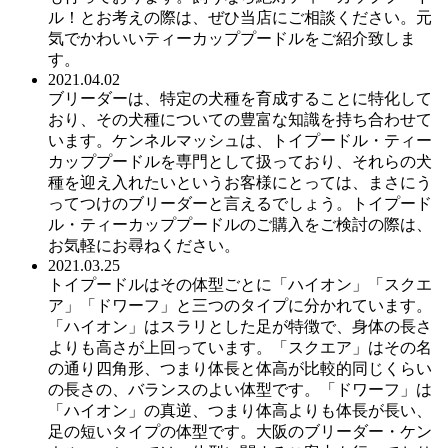
ル！とお考えの際は、ぜひ当店にご相談ください。元
気でかわいいティーカッププードルをご紹介致しま
す。
2021.04.02
ブリーダーは、特定の犬種を育成することに特化して
おり、その犬種についての豊富な知識を持ち合わせて
います。ケンネルマッシュは、トイプードル・ティー
カッププードルを専門として扱っており、それらの犬
種を迎え入れたいというお客様にとっては、まさにう
ってつけのブリーダーと言えるでしょう。トイプード
ル・ティーカッププードルのご購入をご検討の際は、
お気軽にお尋ねください。
2021.03.25
トイプードルはその体型ごとに「ハイオン」「スクエ
ア」「ドワーフ」と三つのタイプに分かれています。
「ハイオン」はスラリとした足が特徴で、身体の長さ
よりも高さが上回っています。「スクエア」はその名
の通り四角形、つまり体長と体高が比較的同じくらい
の長さの、バランスのよい体型です。「ドワーフ」は
「ハイオン」の真逆、つまり体高よりも体長が長い、
足の短いタイプの体型です。大阪のブリーダー・ケン