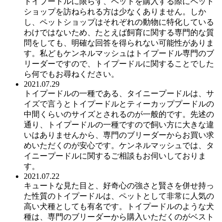
トイプードルに限らず、ペットを購入する際にペット
ショップを訪ねられる方は少なくありません。しか
し、ペットショップはそれぞれの動物に特化している
わけではないため、たとえば飼育に関する専門的な質
問をしても、明確な回答を得られない可能性がありま
す。私どもケンネルマッシュはトイプードル専門のブ
リーダーですので、トイプードルに関することでした
ら何でもお尋ねください。
2021.07.29
トイプードルの一種である、タイニープードルは、サ
イズで言うとトイプードルとティーカッププードルの
中間くらいのサイズとされるのが一般的です。先述の
通り、トイプードルの一種ですので飼い方に大きな違
いはありませんから、専門のブリーダーからお買い求
めいただくのが安心です。ケンネルマッシュでは、タ
イニープードルに関するご相談もお伺いしておりま
す。
2021.07.22
キュートな見た目と、好奇心の強さと賢さを併せ持っ
た性質のトイプードルは、ペットとして非常に人気の
高い犬種としても有名です。トイプードルのような犬
種は、専門のブリーダーから購入いただくのがベスト