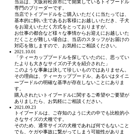
当店は、大阪府松原市にて開業しているトイプードル
専門のブリーダーです。
当店でトイプードルをご購入いただくに当たっては、
基本的に飼い主であるお客様にお越しいただき、子犬
をお迎えいただく方式をとっておりますが、
お仕事の都合など様々な事情からお迎えにお越しいた
だくことが難しい場合は、当店のスタッフがお届けの
対応を致しますので、お気軽にご相談ください。
2021.10.01
「ティーカッププードルを探していたのに、思ってい
たよりも大きなサイズの子犬を紹介された」
このような事象は決して珍しいものではありません。
その理由は、ティーカッププードル、あるいはタイニ
ープードルの明確な基準が存在しないことにありま
す。
購入されたいトイプードルに関するご希望やご要望が
ありましたら、お気軽にご相談ください。
2021.09.23
トイプードルは、ご存知のように犬の中でも比較的小
さなサイズの犬種です。
そのため、通常サイズの犬種であれば何でもないこと
でも、ケガや事故に繋がってしまう可能性がありま