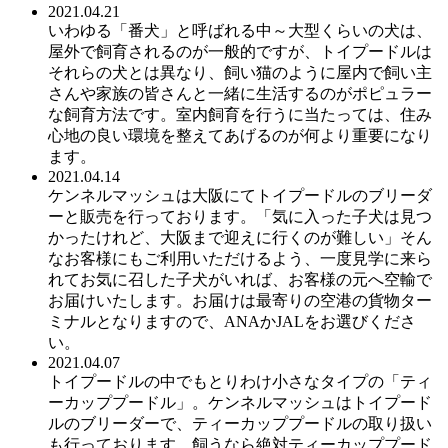
2021.04.21
いわゆる「番犬」と呼ばれる中～大型くらいの犬は、
屋外で飼育されるのが一般的ですが、トイプードルは
それらの犬とは異なり、飼い猫のように屋内で飼い主
さんや家族の皆さんと一緒に生活するのがポピュラー
な飼育方法です。室内飼育を行うに当たっては、住み
心地の良い環境を整えてあげるのが何より重要になり
ます。
2021.04.14
ケンネルマッシュは大阪にてトイプードルのブリーダ
ーと販売を行っております。「気に入った子犬は見つ
かったけれど、大阪まで迎えに行くのが難しい」そん
なお客様にもご利用いただけるよう、一度見学に来ら
れてお気に召した子犬がいれば、お客様の元へ空輸で
お届けいたします。お届けは最寄りの空港の貨物ター
ミナルとなりますので、ANAかJALをお選びくださ
い。
2021.04.07
トイプードルの中でもとりわけ小さなタイプの「ティ
ーカッププードル」。ケンネルマッシュはトイプード
ルのブリーダーで、ティーカッププードルの取り扱い
も行っております。飼うなら絶対ティーカッププード