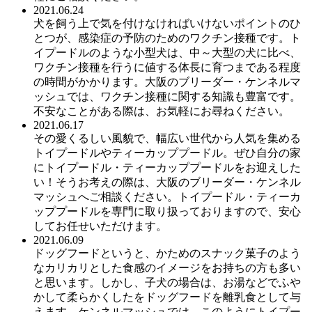
2021.06.24
犬を飼う上で気を付けなければいけないポイントのひ
とつが、感染症の予防のためのワクチン接種です。ト
イプードルのような小型犬は、中～大型の犬に比べ、
ワクチン接種を行うに値する体長に育つまである程度
の時間がかかります。大阪のブリーダー・ケンネルマ
ッシュでは、ワクチン接種に関する知識も豊富です。
不安なことがある際は、お気軽にお尋ねください。
2021.06.17
その愛くるしい風貌で、幅広い世代から人気を集める
トイプードルやティーカッププードル。ぜひ自分の家
にトイプードル・ティーカッププードルをお迎えした
い！そうお考えの際は、大阪のブリーダー・ケンネル
マッシュへご相談ください。トイプードル・ティーカ
ッププードルを専門に取り扱っておりますので、安心
してお任せいただけます。
2021.06.09
ドッグフードというと、かためのスナック菓子のよう
なカリカリとした食感のイメージをお持ちの方も多い
と思います。しかし、子犬の場合は、お湯などでふや
かして柔らかくしたをドッグフードを離乳食として与
えます。ケンネルマッシュでは、このようにトイプー