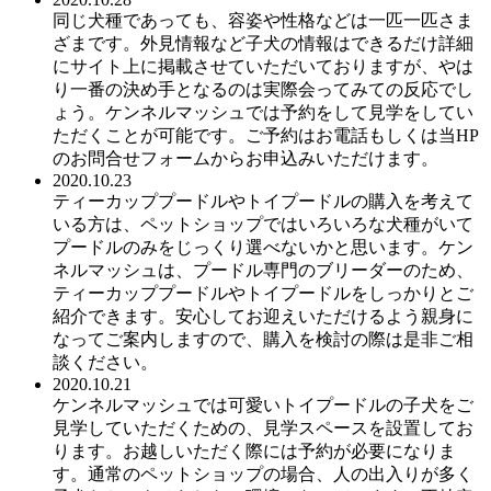
同じ犬種であっても、容姿や性格などは一匹一匹さま
ざまです。外見情報など子犬の情報はできるだけ詳細
にサイト上に掲載させていただいておりますが、やは
り一番の決め手となるのは実際会ってみての反応でし
ょう。ケンネルマッシュでは予約をして見学をしてい
ただくことが可能です。ご予約はお電話もしくは当HP
のお問合せフォームからお申込みいただけます。
2020.10.23
ティーカッププードルやトイプードルの購入を考えて
いる方は、ペットショップではいろいろな犬種がいて
プードルのみをじっくり選べないかと思います。ケン
ネルマッシュは、プードル専門のブリーダーのため、
ティーカッププードルやトイプードルをしっかりとご
紹介できます。安心してお迎えいただけるよう親身に
なってご案内しますので、購入を検討の際は是非ご相
談ください。
2020.10.21
ケンネルマッシュでは可愛いトイプードルの子犬をご
見学していただくための、見学スペースを設置してお
ります。お越しいただく際には予約が必要になりま
す。通常のペットショップの場合、人の出入りが多く