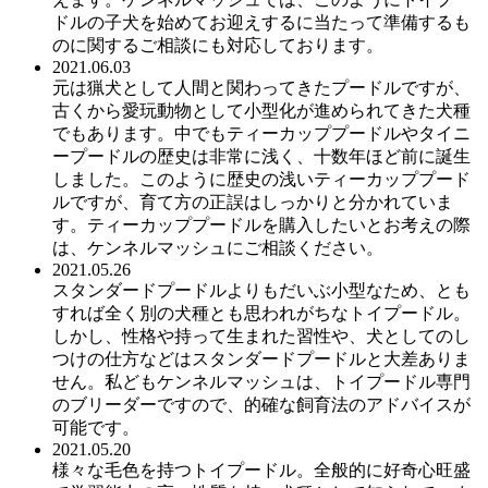
ドルの子犬を始めてお迎えするに当たって準備するも
のに関するご相談にも対応しております。
2021.06.03
元は猟犬として人間と関わってきたプードルですが、
古くから愛玩動物として小型化が進められてきた犬種
でもあります。中でもティーカッププードルやタイニ
ープードルの歴史は非常に浅く、十数年ほど前に誕生
しました。このように歴史の浅いティーカッププード
ルですが、育て方の正誤はしっかりと分かれていま
す。ティーカッププードルを購入したいとお考えの際
は、ケンネルマッシュにご相談ください。
2021.05.26
スタンダードプードルよりもだいぶ小型なため、とも
すれば全く別の犬種とも思われがちなトイプードル。
しかし、性格や持って生まれた習性や、犬としてのし
つけの仕方などはスタンダードプードルと大差ありま
せん。私どもケンネルマッシュは、トイプードル専門
のブリーダーですので、的確な飼育法のアドバイスが
可能です。
2021.05.20
様々な毛色を持つトイプードル。全般的に好奇心旺盛