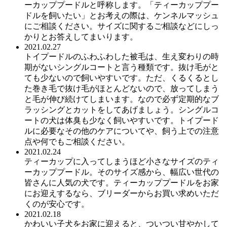
ーカッププードルと呼称します。「ティーカッププー
ドルを飼いたい」とお考えの際は、ケンネルマッシュ
にご相談ください。サイズに関するご相談などにしっ
かりとお答えしてまいります。
2021.02.27
トイプードルのふわふわした被毛は、生え変わりの時
期がないシングルコートと言う種類です。抜け毛がと
ても少ないので飼いやすいです。ただ、くるくるとし
た巻き毛で抜け毛がほとんどないので、放ってしまう
と毛が伸び続けてしまいます。なので必ず定期的なブ
ラッシングとカットをしてあげましょう。シングルコ
ートの犬は体臭も少なく飼いやすいです。トイプード
ルに必要なその他のケアについてや、飼う上での注意
点や何でもご相談ください。
2021.02.24
ティーカップに入ってしまうほど小さなサイズのティ
ーカッププードル。そのサイズ感から、幅広い世代の
皆さんに人気の犬です。ティーカッププードルをお家
にお迎えするなら、ブリーダーからお買い求めいただ
くのが安心です。
2021.02.18
かわいい子犬をお家に迎えると、ついつい甘やかして