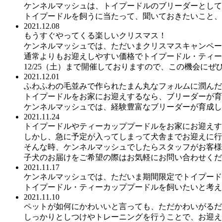
ケンネルマッシュは、トイプードルのブリーダーとして
トイプードルを飼うに当たって、聞いておきたいこと、
2021.12.08
もうすぐやってくる楽しいクリスマス！
ケンネルマッシュでは、ただいまクリスマスキャンペー
通常よりもお迎えしやすい価格でトイプードル・ティー
12/25（土）まで開催しておりますので、この機会にぜ
2021.12.01
ふわふわの毛並みで作られたまん丸なフォルムに潤んだ
トイプードルをお家にお迎えするなら、ブリーダーが育
ケンネルマッシュでは、経験豊富なブリーダーが育成し
2021.11.24
トイプードルやティーカッププードルをお家にお迎えす
しかし、急に予定が入ってしまって犬舎までお迎えに行
そんな時、ケンネルマッシュでしたらスタッフがお客様
子犬のお届けをご希望の際はお気軽にお問い合わせくだ
2021.11.17
ケンネルマッシュでは、ただいま期間限定でトイプード
トイプードル・ティーカッププードルを飼いたいと考え
2021.11.10
ペットが如何にかわいいと言っても、ただかわいがるだ
しっかりとしつけやトレーニングを行うことで、お迎え