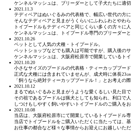
ケンネルマッシュは、ブリーダーとして子犬たちに適切
2021.11.3
テディベアはぬいぐるみの代表格で、幅広い世代の方に
そんなテディベアと見まがうくらいにふわふわとやわら
トイプードルもテディベアと同じくらい多くの方々に人
ケンネルマッシュは、トイプードル専門のブリーダーと
2021.10.26
ペットとして人気の犬種・トイプードル。
ペットショップなどでも購入は可能ですが、購入後のサ
ケンネルマッシュは、大阪府松原市で開業しているトイ
2021.10.20
小さなサイズのプードルの代表格・ティーカッププード
正式な犬種には含まれていませんが、成犬時に体長23㎝
「飼うなら絶対ティーカッププードル！」とお考えの際
2021.10.12
まるでぬいぐるみと見まがうような愛くるしい見た目で
その祖であるプードルは猟犬としても知られ、利口で人
しつけもしやすく飼いやすいトイプードルのご購入をお
2021.10.08
当店は、大阪府松原市にて開業しているトイプードル専
当店でトイプードルをご購入いただくに当たっては、基
お仕事の都合など様々な事情からお迎えにお越しいただ