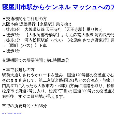
寝屋川市駅からケンネル マッシュへの
▼交通機関をご利用の方
京阪本線 淀屋橋行【京橋駅】乗り換え
→徒歩3分 大阪環状線 天王寺行【天王寺駅】乗り換え
→徒歩3分 【大阪阿部野橋駅】より近鉄南大阪線 河内長野
→徒歩3分 河内松原駅前（バス）【松原線 さつき野東行】
→【岡町（バス）】下車
→徒歩1分
交通機関での所要時間：約1時間29分
▼車でお越しの方
駅前大通りさわやかロードを進み、国道170号都の交差点で
そのまま直進して、第二京阪道路/国道1号との合流点・讃良
門真JCTに入ったら大阪市内・和歌山方面に進路を取り、松
松原市で府道2号に入り、松原7丁目 の 国道309号との交差
右折後、すぐに目的地が見えます。
車での所要時間：約36分