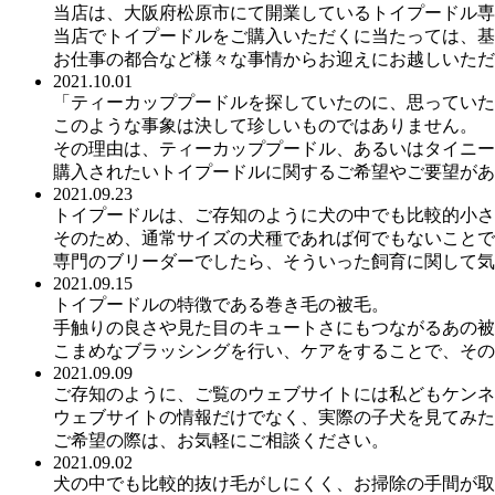
当店は、大阪府松原市にて開業しているトイプードル専
当店でトイプードルをご購入いただくに当たっては、基
お仕事の都合など様々な事情からお迎えにお越しいただ
2021.10.01
「ティーカッププードルを探していたのに、思っていた
このような事象は決して珍しいものではありません。
その理由は、ティーカッププードル、あるいはタイニー
購入されたいトイプードルに関するご希望やご要望があ
2021.09.23
トイプードルは、ご存知のように犬の中でも比較的小さ
そのため、通常サイズの犬種であれば何でもないことで
専門のブリーダーでしたら、そういった飼育に関して気
2021.09.15
トイプードルの特徴である巻き毛の被毛。
手触りの良さや見た目のキュートさにもつながるあの被
こまめなブラッシングを行い、ケアをすることで、その
2021.09.09
ご存知のように、ご覧のウェブサイトには私どもケンネ
ウェブサイトの情報だけでなく、実際の子犬を見てみた
ご希望の際は、お気軽にご相談ください。
2021.09.02
犬の中でも比較的抜け毛がしにくく、お掃除の手間が取