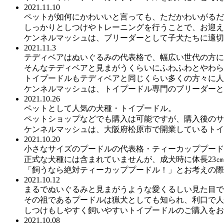
2021.11.10
ペットが如何にかわいいと言っても、ただかわいがるだ
しっかりとしつけやトレーニングを行うことで、お迎え
ケンネルマッシュは、ブリーダーとして子犬たちに適切
2021.11.3
テディベアはぬいぐるみの代表格で、幅広い世代の方に
そんなテディベアと見まがうくらいにふわふわとやわら
トイプードルもテディベアと同じくらい多くの方々に人
ケンネルマッシュは、トイプードル専門のブリーダーと
2021.10.26
ペットとして人気の犬種・トイプードル。
ペットショップなどでも購入は可能ですが、購入後のサ
ケンネルマッシュは、大阪府松原市で開業しているトイ
2021.10.20
小さなサイズのプードルの代表格・ティーカッププード
正式な犬種には含まれていませんが、成犬時に体長23㎝
「飼うなら絶対ティーカッププードル！」とお考えの際
2021.10.12
まるでぬいぐるみと見まがうような愛くるしい見た目で
その祖であるプードルは猟犬としても知られ、利口で人
しつけもしやすく飼いやすいトイプードルのご購入をお
2021.10.08