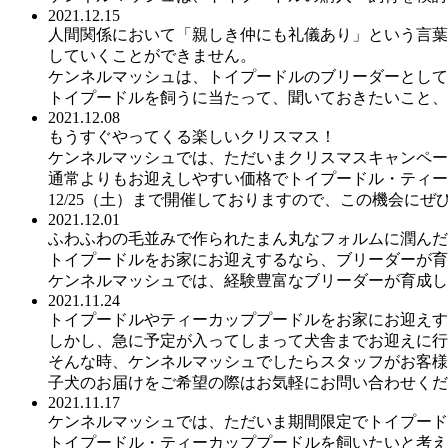
2021.12.15
人間関係において「親しき仲にも礼儀あり」という言葉
していくことができません。
ケンネルマッシュは、トイプードルのブリーダーとして
トイプードルを飼うに当たって、聞いておきたいこと、
2021.12.08
もうすぐやってくる楽しいクリスマス！
ケンネルマッシュでは、ただいまクリスマスキャンペー
通常よりもお迎えしやすい価格でトイプードル・ティー
12/25（土）まで開催しておりますので、この機会にぜ
2021.12.01
ふわふわの毛並みで作られたまん丸なフォルムに潤んだ
トイプードルをお家にお迎えするなら、ブリーダーが育
ケンネルマッシュでは、経験豊富なブリーダーが育成し
2021.11.24
トイプードルやティーカッププードルをお家にお迎えす
しかし、急に予定が入ってしまって犬舎までお迎えに行
そんな時、ケンネルマッシュでしたらスタッフがお客様
子犬のお届けをご希望の際はお気軽にお問い合わせくだ
2021.11.17
ケンネルマッシュでは、ただいま期間限定でトイプード
トイプードル・ティーカッププードルを飼いたいと考え