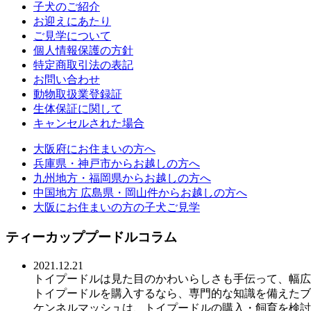
子犬のご紹介
お迎えにあたり
ご見学について
個人情報保護の方針
特定商取引法の表記
お問い合わせ
動物取扱業登録証
生体保証に関して
キャンセルされた場合
大阪府にお住まいの方へ
兵庫県・神戸市からお越しの方へ
九州地方・福岡県からお越しの方へ
中国地方 広島県・岡山件からお越しの方へ
大阪にお住まいの方の子犬ご見学
ティーカッププードルコラム
2021.12.21
トイプードルは見た目のかわいらしさも手伝って、幅広
トイプードルを購入するなら、専門的な知識を備えたブ
ケンネルマッシュは、トイプードルの購入・飼育を検討