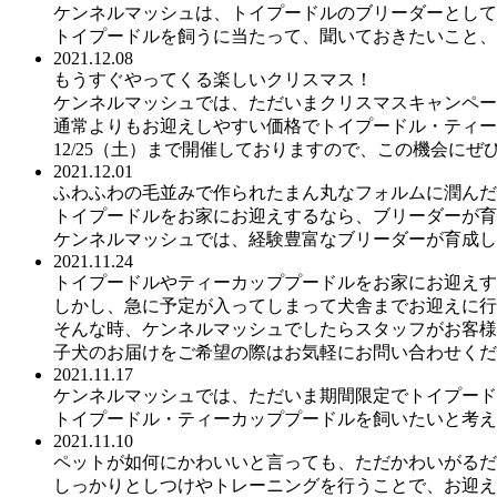
ケンネルマッシュは、トイプードルのブリーダーとして
トイプードルを飼うに当たって、聞いておきたいこと、
2021.12.08
もうすぐやってくる楽しいクリスマス！
ケンネルマッシュでは、ただいまクリスマスキャンペー
通常よりもお迎えしやすい価格でトイプードル・ティー
12/25（土）まで開催しておりますので、この機会にぜ
2021.12.01
ふわふわの毛並みで作られたまん丸なフォルムに潤んだ
トイプードルをお家にお迎えするなら、ブリーダーが育
ケンネルマッシュでは、経験豊富なブリーダーが育成し
2021.11.24
トイプードルやティーカッププードルをお家にお迎えす
しかし、急に予定が入ってしまって犬舎までお迎えに行
そんな時、ケンネルマッシュでしたらスタッフがお客様
子犬のお届けをご希望の際はお気軽にお問い合わせくだ
2021.11.17
ケンネルマッシュでは、ただいま期間限定でトイプード
トイプードル・ティーカッププードルを飼いたいと考え
2021.11.10
ペットが如何にかわいいと言っても、ただかわいがるだ
しっかりとしつけやトレーニングを行うことで、お迎え