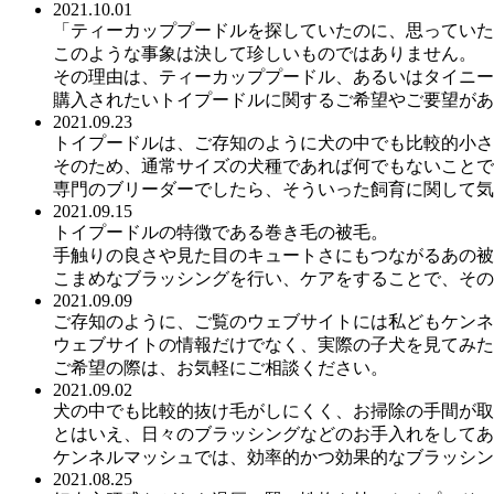
2021.10.01
「ティーカッププードルを探していたのに、思っていた
このような事象は決して珍しいものではありません。
その理由は、ティーカッププードル、あるいはタイニー
購入されたいトイプードルに関するご希望やご要望があ
2021.09.23
トイプードルは、ご存知のように犬の中でも比較的小さ
そのため、通常サイズの犬種であれば何でもないことで
専門のブリーダーでしたら、そういった飼育に関して気
2021.09.15
トイプードルの特徴である巻き毛の被毛。
手触りの良さや見た目のキュートさにもつながるあの被
こまめなブラッシングを行い、ケアをすることで、その
2021.09.09
ご存知のように、ご覧のウェブサイトには私どもケンネ
ウェブサイトの情報だけでなく、実際の子犬を見てみた
ご希望の際は、お気軽にご相談ください。
2021.09.02
犬の中でも比較的抜け毛がしにくく、お掃除の手間が取
とはいえ、日々のブラッシングなどのお手入れをしてあ
ケンネルマッシュでは、効率的かつ効果的なブラッシン
2021.08.25