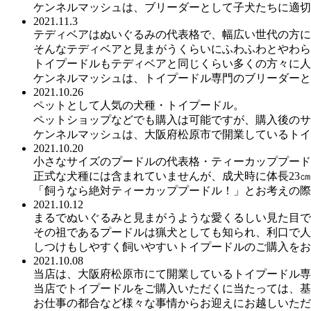
ケンネルマッシュは、ブリーダーとして子犬たちに適切
2021.11.3
テディベアはぬいぐるみの代表格で、幅広い世代の方に
そんなテディベアと見まがうくらいにふわふわとやわら
トイプードルもテディベアと同じくらい多くの方々に人
ケンネルマッシュは、トイプードル専門のブリーダーと
2021.10.26
ペットとして人気の犬種・トイプードル。
ペットショップなどでも購入は可能ですが、購入後のサ
ケンネルマッシュは、大阪府松原市で開業しているトイ
2021.10.20
小さなサイズのプードルの代表格・ティーカッププード
正式な犬種には含まれていませんが、成犬時に体長23㎝
「飼うなら絶対ティーカッププードル！」とお考えの際
2021.10.12
まるでぬいぐるみと見まがうような愛くるしい見た目で
その祖であるプードルは猟犬としても知られ、利口で人
しつけもしやすく飼いやすいトイプードルのご購入をお
2021.10.08
当店は、大阪府松原市にて開業しているトイプードル専
当店でトイプードルをご購入いただくに当たっては、基
お仕事の都合など様々な事情からお迎えにお越しいただ