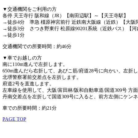
▼交通機関をご利用の方
各停 天王寺行 阪和線（JR）【南田辺駅】～【天王寺駅】
→徒歩4分 準急 橿原神宮前行 近鉄南大阪線（近鉄）【大
→徒歩3分 さつき野東行 松原線90201系統（近鉄バス）【
→徒歩1分
交通機関での所要時間：約46分
▼車でお越しの方
南に110m進んで左折します。
650m進んだら右折して、あびこ筋/府道28号に向かい、左折
北堺警察署前交差点を左折します。
府道2号を直進します。
左車線を使用して、大阪/富田林/阪和自動車道/国道309号 
丹南交差点を左折して国道309号に入ると、前方左側にケン
車での所要時間：約21分
PAGE TOP