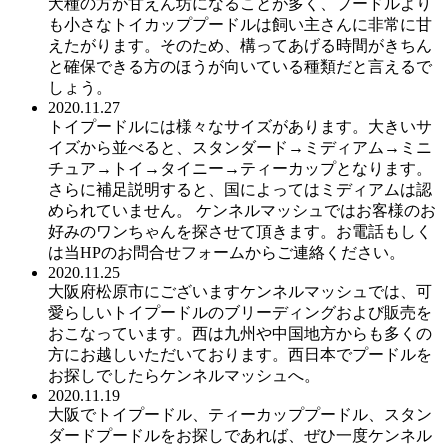
犬種の方が甘えん坊になることが多く、プードルより
も小さなトイカッププードルは飼い主さんに非常に甘
えたがります。そのため、構ってあげる時間がきちん
と確保できる方のほうが向いている種類だと言えるで
しょう。
2020.11.27
トイプードルには様々なサイズがあります。大きいサ
イズから並べると、スタンダード→ミディアム→ミニ
チュア→トイ→タイニー→ティーカップとなります。
さらに補足説明すると、国によってはミディアムは認
められていません。 ケンネルマッシュではお客様のお
好みのワンちゃんを探させて頂きます。お電話もしく
は当HPのお問合せフォームからご連絡ください。
2020.11.25
大阪府松原市にございますケンネルマッシュでは、可
愛らしいトイプードルのブリーディングおよび販売を
おこなっています。西は九州や中国地方からも多くの
方にお越しいただいております。西日本でプードルを
お探しでしたらケンネルマッシュへ。
2020.11.19
大阪でトイプードル、ティーカッププードル、スタン
ダードプードルをお探しであれば、ぜひ一度ケンネル