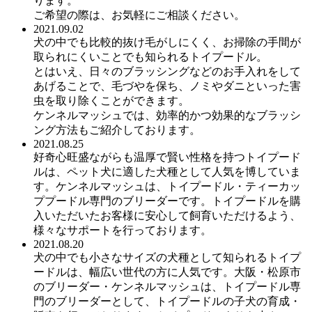
ります。
ご希望の際は、お気軽にご相談ください。
2021.09.02
犬の中でも比較的抜け毛がしにくく、お掃除の手間が
取られにくいことでも知られるトイプードル。
とはいえ、日々のブラッシングなどのお手入れをして
あげることで、毛づやを保ち、ノミやダニといった害
虫を取り除くことができます。
ケンネルマッシュでは、効率的かつ効果的なブラッシ
ング方法もご紹介しております。
2021.08.25
好奇心旺盛ながらも温厚で賢い性格を持つトイプード
ルは、ペット犬に適した犬種として人気を博していま
す。ケンネルマッシュは、トイプードル・ティーカッ
ププードル専門のブリーダーです。トイプードルを購
入いただいたお客様に安心して飼育いただけるよう、
様々なサポートを行っております。
2021.08.20
犬の中でも小さなサイズの犬種として知られるトイプ
ードルは、幅広い世代の方に人気です。大阪・松原市
のブリーダー・ケンネルマッシュは、トイプードル専
門のブリーダーとして、トイプードルの子犬の育成・