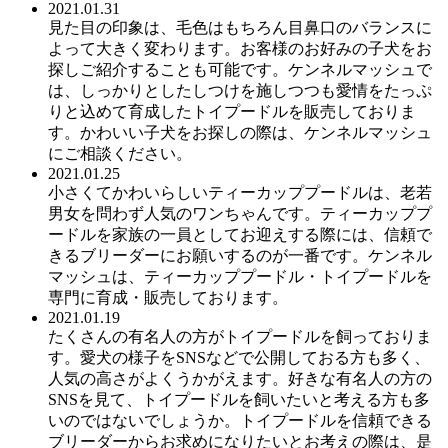
2021.01.31
見た目の印象は、毛色はもちろん目鼻口のバランスに
よって大きく変わります。お客様のお好みの子犬をお
探しご紹介することも可能です。ケンネルマッシュで
は、しっかりとしたしつけを施しつつも愛情をたっぷ
りと込めて育成したトイプードルを販売しておりま
す。かわいい子犬をお探しの際は、ケンネルマッシュ
にご相談ください。
2021.01.25
小さくてかわいらしいティーカッププードルは、老若
男女を問わず人気のワンちゃんです。ティーカッププ
ードルを家族の一員としてお迎えする際には、信頼で
きるブリーダーにお願いするのが一番です。ケンネル
マッシュは、ティーカッププードル・トイプードルを
専門に育成・販売しております。
2021.01.19
たくさんの有名人の方がトイプードルを飼っておりま
す。愛犬の様子をSNSなどで公開しておる方も多く、
人気の高さがよくうかがえます。好きな有名人の方の
SNSを見て、トイプードルを飼いたいと考える方も多
いのではないでしょうか。トイプードルを信頼できる
ブリーダーからお求めになりたいとお考えの際は、是