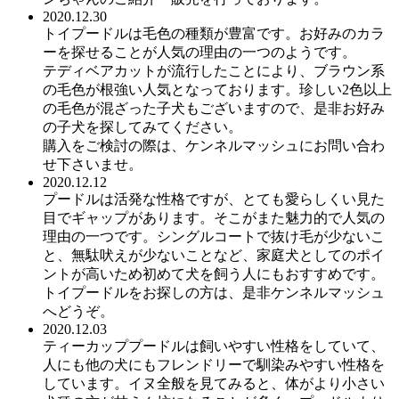
2020.12.30
トイプードルは毛色の種類が豊富です。お好みのカラ
ーを探せることが人気の理由の一つのようです。
テディベアカットが流行したことにより、ブラウン系
の毛色が根強い人気となっております。珍しい2色以上
の毛色が混ざった子犬もございますので、是非お好み
の子犬を探してみてください。
購入をご検討の際は、ケンネルマッシュにお問い合わ
せ下さいませ。
2020.12.12
プードルは活発な性格ですが、とても愛らしくい見た
目でギャップがあります。そこがまた魅力的で人気の
理由の一つです。シングルコートで抜け毛が少ないこ
と、無駄吠えが少ないことなど、家庭犬としてのポイ
ントが高いため初めて犬を飼う人にもおすすめです。
トイプードルをお探しの方は、是非ケンネルマッシュ
へどうぞ。
2020.12.03
ティーカッププードルは飼いやすい性格をしていて、
人にも他の犬にもフレンドリーで馴染みやすい性格を
しています。イヌ全般を見てみると、体がより小さい