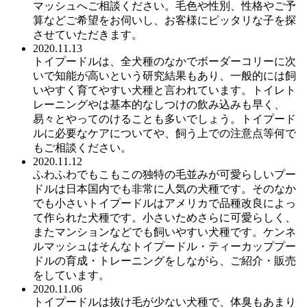
マッシュへご相談ください。毛色や性別、性格やご予
算などご希望をお伺いし、お客様にピッタリな子を探
させていただきます。
2020.11.13
トイプードルは、全犬種のなかでボーダーコリーに次
いで知能が高いという研究結果もあり、一般的には飼
いやすく育てやすい犬種と言われています。トイレト
レーニングやは基本的なしつけの飲み込みも早く、
易々とやってのけることも多いでしょう。トイプード
ルに必要なケアについてや、飼う上での注意点等何で
もご相談ください。
2020.11.12
ふわふわでもこもこの独特の毛並みが可愛らしいプー
ドルは日本国内でも非常に人気の犬種です。そのなか
でも小さいトイプードルはアメリカで品種改良によっ
て作られた犬種です。小さいためさらに可愛らしく、
またマンションなどでも飼いやすい犬種です。ケンネ
ルマッシュはそんなトイプードル・ティーカッププー
ドルの育成・トレーニングをしながら、ご紹介・販売
をしています。
2020.11.06
トイプードルは抜け毛が少ない犬種で、体臭もあまり