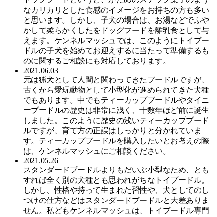
なカリカリとした食感のイメージをお持ちの方も多い
と思います。しかし、子犬の場合は、お湯などでふや
かして柔らかくしたをドッグフードを離乳食として与
えます。ケンネルマッシュでは、このようにトイプー
ドルの子犬を始めてお迎えするに当たって準備するも
のに関するご相談にも対応しております。
2021.06.03
元は猟犬として人間と関わってきたプードルですが、
古くから愛玩動物として小型化が進められてきた犬種
でもあります。中でもティーカッププードルやタイニ
ープードルの歴史は非常に浅く、十数年ほど前に誕生
しました。このように歴史の浅いティーカッププード
ルですが、育て方の正誤はしっかりと分かれていま
す。ティーカッププードルを購入したいとお考えの際
は、ケンネルマッシュにご相談ください。
2021.05.26
スタンダードプードルよりもだいぶ小型なため、とも
すれば全く別の犬種とも思われがちなトイプードル。
しかし、性格や持って生まれた習性や、犬としてのし
つけの仕方などはスタンダードプードルと大差ありま
せん。私どもケンネルマッシュは、トイプードル専門