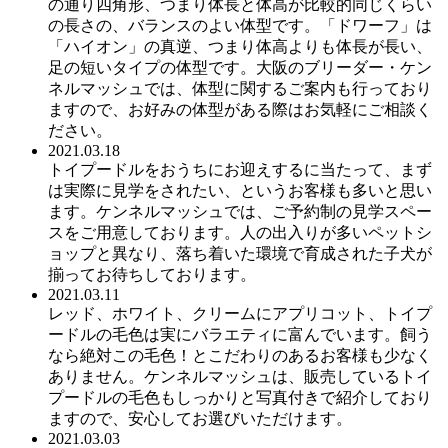
の通り四角形、つまり体長と体高が比較的同じくらい
の長さの、バランスのよい体型です。「ドワーフ」は
「ハイオン」の真逆、つまり体高よりも体長が長い、
足の短いタイプの体型です。大阪のブリーダー・ケン
ネルマッシュでは、体型に関するご案内も行っており
ますので、お好みの体型がある際はお気軽にご相談く
ださい。
2021.03.18
トイプードルをおうちにお迎えするに当たって、まず
は実際に見学をされたい、というお客様も多いと思い
ます。ケンネルマッシュでは、ご予約制の見学スペー
スをご用意しております。人の出入りが多いペットシ
ョップと異なり、落ち着いた環境で育成された子犬が
揃ってお待ちしております。
2021.03.11
レッド、ホワイト、クリームにアプリコット、トイプ
ードルの毛色は実にバラエティに富んでいます。飼う
なら絶対この毛色！とこだわりのあるお客様も少なく
ありません。ケンネルマッシュは、販売しているトイ
プードルの毛色もしっかりと写真付きで紹介しており
ますので、安心してお選びいただけます。
2021.03.03