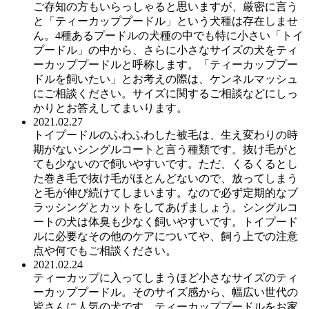
ご存知の方もいらっしゃると思いますが、厳密に言う
と「ティーカッププードル」という犬種は存在しませ
ん。4種あるプードルの犬種の中でも特に小さい「トイ
プードル」の中から、さらに小さなサイズの犬をティ
ーカッププードルと呼称します。「ティーカッププー
ドルを飼いたい」とお考えの際は、ケンネルマッシュ
にご相談ください。サイズに関するご相談などにしっ
かりとお答えしてまいります。
2021.02.27
トイプードルのふわふわした被毛は、生え変わりの時
期がないシングルコートと言う種類です。抜け毛がと
ても少ないので飼いやすいです。ただ、くるくるとし
た巻き毛で抜け毛がほとんどないので、放ってしまう
と毛が伸び続けてしまいます。なので必ず定期的なブ
ラッシングとカットをしてあげましょう。シングルコ
ートの犬は体臭も少なく飼いやすいです。トイプード
ルに必要なその他のケアについてや、飼う上での注意
点や何でもご相談ください。
2021.02.24
ティーカップに入ってしまうほど小さなサイズのティ
ーカッププードル。そのサイズ感から、幅広い世代の
皆さんに人気の犬です。ティーカッププードルをお家