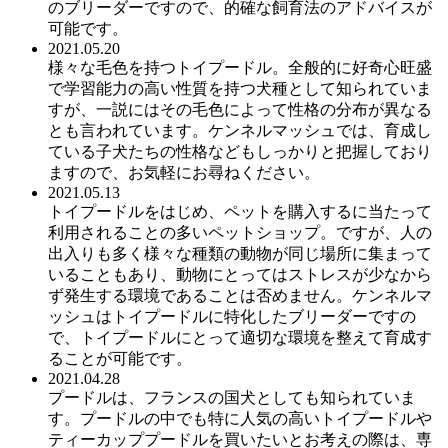
のブリーダーですので、的確な飼育法のアドバイスが
可能です。
2021.05.20
様々な毛色を持つトイプードル。全般的に好奇心旺盛
で学習能力の高い性質を持つ犬種として知られていま
すが、一説にはその毛色によって性格の分布が異なる
とも言われています。ケンネルマッシュでは、育成し
ている子犬たちの性格などもしっかりと把握しており
ますので、お気軽にお尋ねください。
2021.05.13
トイプードルをはじめ、ペットを購入するに当たって
利用されることの多いペットショップ。ですが、人の
出入りも多く様々な種類の動物が同じ場所に集まって
いることもあり、動物にとってはストレスが少なから
ず発生する環境であることは否めません。ケンネルマ
ッシュはトイプードルに特化したブリーダーですの
で、トイプードルにとって適切な環境を整えて育成す
ることが可能です。
2021.04.28
プードルは、フランスの国犬としても知られていま
す。プードルの中でも特に人気の高いトイプードルや
ティーカッププードルを買いたいとお考えの際は、専