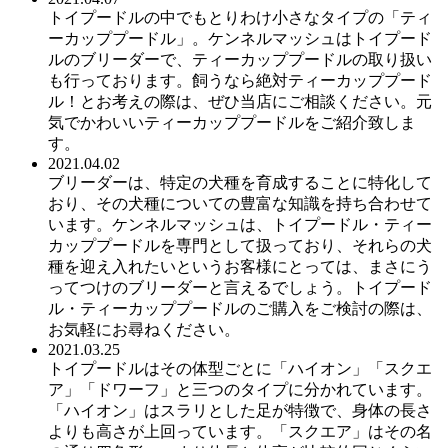
トイプードルの中でもとりわけ小さなタイプの「ティ
ーカッププードル」。ケンネルマッシュはトイプード
ルのブリーダーで、ティーカッププードルの取り扱い
も行っております。飼うなら絶対ティーカッププード
ル！とお考えの際は、ぜひ当店にご相談ください。元
気でかわいいティーカッププードルをご紹介致しま
す。
2021.04.02
ブリーダーは、特定の犬種を育成することに特化して
おり、その犬種についての豊富な知識を持ち合わせて
います。ケンネルマッシュは、トイプードル・ティー
カッププードルを専門として扱っており、それらの犬
種を迎え入れたいというお客様にとっては、まさにう
ってつけのブリーダーと言えるでしょう。トイプード
ル・ティーカッププードルのご購入をご検討の際は、
お気軽にお尋ねください。
2021.03.25
トイプードルはその体型ごとに「ハイオン」「スクエ
ア」「ドワーフ」と三つのタイプに分かれています。
「ハイオン」はスラリとした足が特徴で、身体の長さ
よりも高さが上回っています。「スクエア」はその名