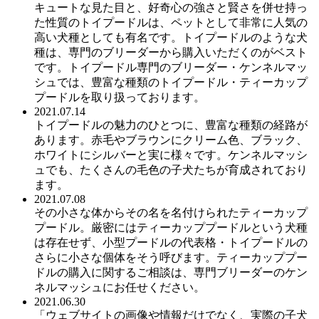
キュートな見た目と、好奇心の強さと賢さを併せ持っ
た性質のトイプードルは、ペットとして非常に人気の
高い犬種としても有名です。トイプードルのような犬
種は、専門のブリーダーから購入いただくのがベスト
です。トイプードル専門のブリーダー・ケンネルマッ
シュでは、豊富な種類のトイプードル・ティーカップ
プードルを取り扱っております。
2021.07.14
トイプードルの魅力のひとつに、豊富な種類の経路が
あります。赤毛やブラウンにクリーム色、ブラック、
ホワイトにシルバーと実に様々です。ケンネルマッシ
ュでも、たくさんの毛色の子犬たちが育成されており
ます。
2021.07.08
その小さな体からその名を名付けられたティーカップ
プードル。厳密にはティーカッププードルという犬種
は存在せず、小型プードルの代表格・トイプードルの
さらに小さな個体をそう呼びます。ティーカッププー
ドルの購入に関するご相談は、専門ブリーダーのケン
ネルマッシュにお任せください。
2021.06.30
「ウェブサイトの画像や情報だけでなく、実際の子犬