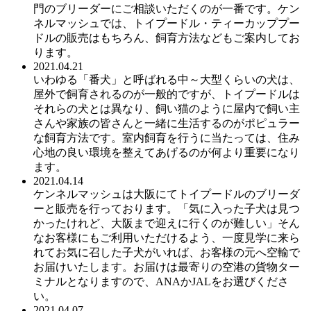
門のブリーダーにご相談いただくのが一番です。ケン
ネルマッシュでは、トイプードル・ティーカッププー
ドルの販売はもちろん、飼育方法などもご案内してお
ります。
2021.04.21
いわゆる「番犬」と呼ばれる中～大型くらいの犬は、
屋外で飼育されるのが一般的ですが、トイプードルは
それらの犬とは異なり、飼い猫のように屋内で飼い主
さんや家族の皆さんと一緒に生活するのがポピュラー
な飼育方法です。室内飼育を行うに当たっては、住み
心地の良い環境を整えてあげるのが何より重要になり
ます。
2021.04.14
ケンネルマッシュは大阪にてトイプードルのブリーダ
ーと販売を行っております。「気に入った子犬は見つ
かったけれど、大阪まで迎えに行くのが難しい」そん
なお客様にもご利用いただけるよう、一度見学に来ら
れてお気に召した子犬がいれば、お客様の元へ空輸で
お届けいたします。お届けは最寄りの空港の貨物ター
ミナルとなりますので、ANAかJALをお選びくださ
い。
2021.04.07