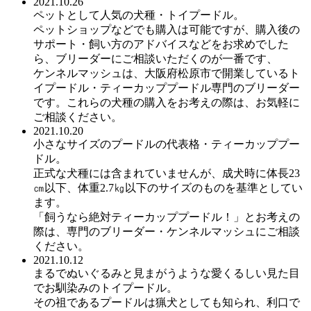
2021.10.26
ペットとして人気の犬種・トイプードル。
ペットショップなどでも購入は可能ですが、購入後の
サポート・飼い方のアドバイスなどをお求めでした
ら、ブリーダーにご相談いただくのが一番です、
ケンネルマッシュは、大阪府松原市で開業しているト
イプードル・ティーカッププードル専門のブリーダー
です。これらの犬種の購入をお考えの際は、お気軽に
ご相談ください。
2021.10.20
小さなサイズのプードルの代表格・ティーカッププー
ドル。
正式な犬種には含まれていませんが、成犬時に体長23
㎝以下、体重2.7㎏以下のサイズのものを基準としてい
ます。
「飼うなら絶対ティーカッププードル！」とお考えの
際は、専門のブリーダー・ケンネルマッシュにご相談
ください。
2021.10.12
まるでぬいぐるみと見まがうような愛くるしい見た目
でお馴染みのトイプードル。
その祖であるプードルは猟犬としても知られ、利口で