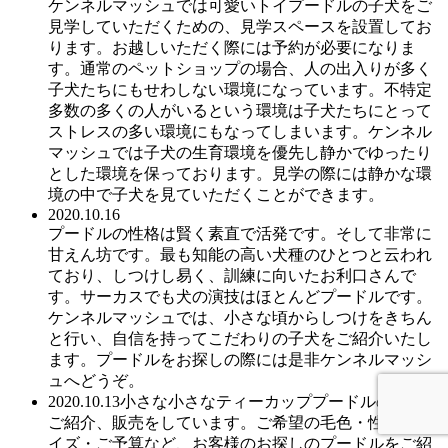
ケンネルマッシュでは可愛いトイプードルの子犬をご
見学していただくための、見学スペースを設置してお
ります。お越しいただく際には予約が必要になりま
す。通常のペットショップの場合、人の出入りが多く
子犬たちにもせわしない環境になっています。不特定
多数の多くの人がいるという環境は子犬たちにとって
ストレスの多い環境にもなってしまいます。ケンネル
マッシュでは子犬の生育環境を優先し静かでゆったり
とした環境を保っております。見学の際には静かな環
境の中で子犬を見ていただくことができます。
2020.10.16
プードルの性格は賢く素直で活発です。そして非常に
甘えん坊です。最も知能の高い犬種のひとつと云われ
ており、しつけし易く、訓練に向いたお利口さんで
す。サーカスでも犬の演技はほとんどプードルです。
ケンネルマッシュでは、小さな頃からしつけをきちん
と行い、自信を持ってこだわりの子犬をご紹介いたし
ます。プードルをお探しの際には是非ケンネルマッシ
ュへどうぞ。
2020.10.13小さな小さなティーカッププードルの子犬の
ご紹介、販売をしています。ご希望の毛色・性別・サ
イズ・ご予算など、お客様のお探しのプードルをご紹