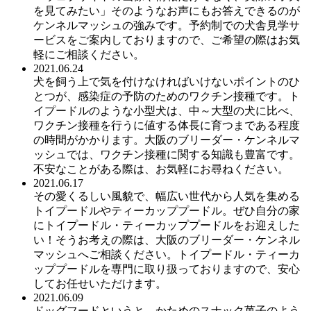
を見てみたい」そのようなお声にもお答えできるのが
ケンネルマッシュの強みです。予約制での犬舎見学サ
ービスをご案内しておりますので、ご希望の際はお気
軽にご相談ください。
2021.06.24
犬を飼う上で気を付けなければいけないポイントのひ
とつが、感染症の予防のためのワクチン接種です。ト
イプードルのような小型犬は、中～大型の犬に比べ、
ワクチン接種を行うに値する体長に育つまである程度
の時間がかかります。大阪のブリーダー・ケンネルマ
ッシュでは、ワクチン接種に関する知識も豊富です。
不安なことがある際は、お気軽にお尋ねください。
2021.06.17
その愛くるしい風貌で、幅広い世代から人気を集める
トイプードルやティーカッププードル。ぜひ自分の家
にトイプードル・ティーカッププードルをお迎えした
い！そうお考えの際は、大阪のブリーダー・ケンネル
マッシュへご相談ください。トイプードル・ティーカ
ッププードルを専門に取り扱っておりますので、安心
してお任せいただけます。
2021.06.09
ドッグフードというと、かためのスナック菓子のよう