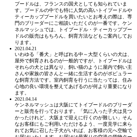
プードルは、フランスの国犬としても知られていま
す。プードルの中でも特に人気の高いトイプードルや
ティーカッププードルを買いたいとお考えの際は、専
門のブリーダーにご相談いただくのが一番です。ケン
ネルマッシュでは、トイプードル・ティーカッププー
ドルの販売はもちろん、飼育方法などもご案内してお
ります。
2021.04.21
いわゆる「番犬」と呼ばれる中～大型くらいの犬は、
屋外で飼育されるのが一般的ですが、トイプードルは
それらの犬とは異なり、飼い猫のように屋内で飼い主
さんや家族の皆さんと一緒に生活するのがポピュラー
な飼育方法です。室内飼育を行うに当たっては、住み
心地の良い環境を整えてあげるのが何より重要になり
ます。
2021.04.14
ケンネルマッシュは大阪にてトイプードルのブリーダ
ーと販売を行っております。「気に入った子犬は見つ
かったけれど、大阪まで迎えに行くのが難しい」そん
なお客様にもご利用いただけるよう、一度見学に来ら
れてお気に召した子犬がいれば、お客様の元へ空輸で
お届けいたします。お届けは最寄りの空港の貨物ター