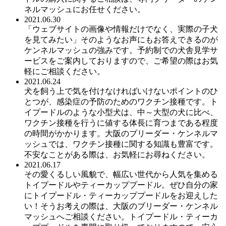
ネルマッシュにお任せください。
2021.06.30
「ウェブサイトの画像や情報だけでなく、実際の子犬
を見てみたい」そのようなお声にもお答えできるのが
ケンネルマッシュの強みです。予約制での犬舎見学サ
ービスをご案内しておりますので、ご希望の際はお気
軽にご相談ください。
2021.06.24
犬を飼う上で気を付けなければいけないポイントのひ
とつが、感染症の予防のためのワクチン接種です。ト
イプードルのような小型犬は、中～大型の犬に比べ、
ワクチン接種を行うに値する体長に育つまである程度
の時間がかかります。大阪のブリーダー・ケンネルマ
ッシュでは、ワクチン接種に関する知識も豊富です。
不安なことがある際は、お気軽にお尋ねください。
2021.06.17
その愛くるしい風貌で、幅広い世代から人気を集める
トイプードルやティーカッププードル。ぜひ自分の家
にトイプードル・ティーカッププードルをお迎えした
い！そうお考えの際は、大阪のブリーダー・ケンネル
マッシュへご相談ください。トイプードル・ティーカ