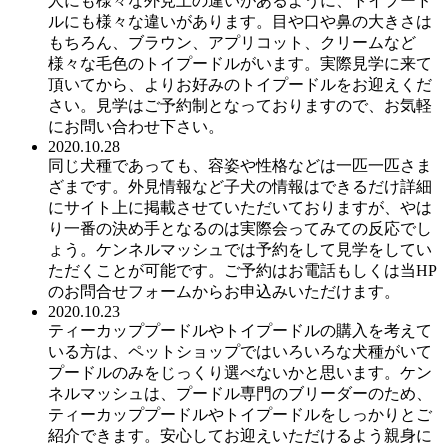
人にも様々な外見上の違いがあるように、トイプード
ルにも様々な違いがあります。目や口や鼻の大きさは
もちろん、ブラウン、アプリコット、クリームなど
様々な毛色のトイプードルがいます。実際見学に来て
頂いてから、よりお好みのトイプードルをお迎えくだ
さい。見学はご予約制となっておりますので、お気軽
にお問い合わせ下さい。
2020.10.28
同じ犬種であっても、容姿や性格などは一匹一匹さま
ざまです。外見情報など子犬の情報はできるだけ詳細
にサイト上に掲載させていただいておりますが、やは
り一番の決め手となるのは実際会ってみての反応でし
ょう。ケンネルマッシュでは予約をして見学をしてい
ただくことが可能です。ご予約はお電話もしくは当HP
のお問合せフォームからお申込みいただけます。
2020.10.23
ティーカッププードルやトイプードルの購入を考えて
いる方は、ペットショップではいろいろな犬種がいて
プードルのみをじっくり選べないかと思います。ケン
ネルマッシュは、プードル専門のブリーダーのため、
ティーカッププードルやトイプードルをしっかりとご
紹介できます。安心してお迎えいただけるよう親身に