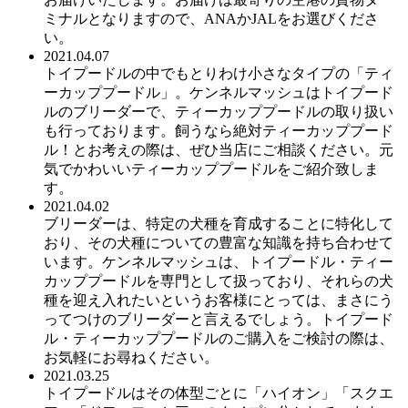
ミナルとなりますので、ANAかJALをお選びくださ
い。
2021.04.07
トイプードルの中でもとりわけ小さなタイプの「ティ
ーカッププードル」。ケンネルマッシュはトイプード
ルのブリーダーで、ティーカッププードルの取り扱い
も行っております。飼うなら絶対ティーカッププード
ル！とお考えの際は、ぜひ当店にご相談ください。元
気でかわいいティーカッププードルをご紹介致しま
す。
2021.04.02
ブリーダーは、特定の犬種を育成することに特化して
おり、その犬種についての豊富な知識を持ち合わせて
います。ケンネルマッシュは、トイプードル・ティー
カッププードルを専門として扱っており、それらの犬
種を迎え入れたいというお客様にとっては、まさにう
ってつけのブリーダーと言えるでしょう。トイプード
ル・ティーカッププードルのご購入をご検討の際は、
お気軽にお尋ねください。
2021.03.25
トイプードルはその体型ごとに「ハイオン」「スクエ