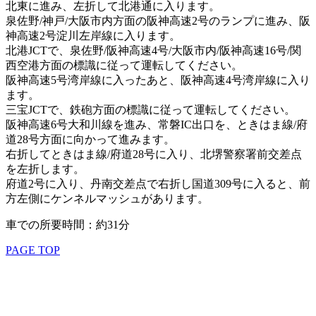
北東に進み、左折して北港通に入ります。
泉佐野/神戸/大阪市内方面の阪神高速2号のランプに進み、阪
神高速2号淀川左岸線に入ります。
北港JCTで、泉佐野/阪神高速4号/大阪市内/阪神高速16号/関
西空港方面の標識に従って運転してください。
阪神高速5号湾岸線に入ったあと、阪神高速4号湾岸線に入り
ます。
三宝JCTで、鉄砲方面の標識に従って運転してください。
阪神高速6号大和川線を進み、常磐IC出口を、ときはま線/府
道28号方面に向かって進みます。
右折してときはま線/府道28号に入り、北堺警察署前交差点
を左折します。
府道2号に入り、丹南交差点で右折し国道309号に入ると、前
方左側にケンネルマッシュがあります。
車での所要時間：約31分
PAGE TOP