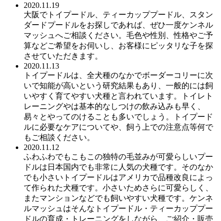
2020.11.19
大阪でトイプードル、ティーカッププードル、スタン
ダードプードルをお探しであれば、ぜひ一度ケンネル
マッシュへご相談ください。毛色や性別、性格やご予
算などご希望をお伺いし、お客様にピッタリな子を探
させていただきます。
2020.11.13
トイプードルは、全犬種のなかでボーダーコリーに次
いで知能が高いという研究結果もあり、一般的には飼
いやすく育てやすい犬種と言われています。トイレト
レーニングやは基本的なしつけの飲み込みも早く、
易々とやってのけることも多いでしょう。トイプード
ルに必要なケアについてや、飼う上での注意点等何で
もご相談ください。
2020.11.12
ふわふわでもこもこの独特の毛並みが可愛らしいプー
ドルは日本国内でも非常に人気の犬種です。そのなか
でも小さいトイプードルはアメリカで品種改良によっ
て作られた犬種です。小さいためさらに可愛らしく、
またマンションなどでも飼いやすい犬種です。ケンネ
ルマッシュはそんなトイプードル・ティーカッププー
ドルの育成・トレーニングをしながら、ご紹介・販売