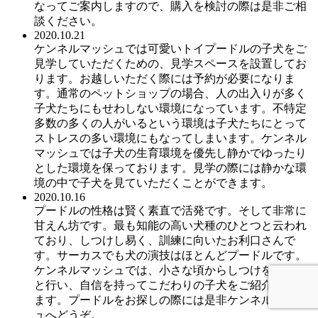
なってご案内しますので、購入を検討の際は是非ご相
談ください。
2020.10.21
ケンネルマッシュでは可愛いトイプードルの子犬をご
見学していただくための、見学スペースを設置してお
ります。お越しいただく際には予約が必要になりま
す。通常のペットショップの場合、人の出入りが多く
子犬たちにもせわしない環境になっています。不特定
多数の多くの人がいるという環境は子犬たちにとって
ストレスの多い環境にもなってしまいます。ケンネル
マッシュでは子犬の生育環境を優先し静かでゆったり
とした環境を保っております。見学の際には静かな環
境の中で子犬を見ていただくことができます。
2020.10.16
プードルの性格は賢く素直で活発です。そして非常に
甘えん坊です。最も知能の高い犬種のひとつと云われ
ており、しつけし易く、訓練に向いたお利口さんで
す。サーカスでも犬の演技はほとんどプードルです。
ケンネルマッシュでは、小さな頃からしつけをきちん
と行い、自信を持ってこだわりの子犬をご紹介いたし
ます。プードルをお探しの際には是非ケンネルマッシ
ュへどうぞ。