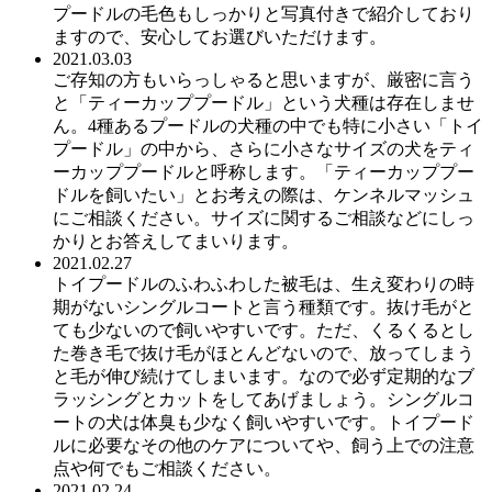
プードルの毛色もしっかりと写真付きで紹介しており
ますので、安心してお選びいただけます。
2021.03.03
ご存知の方もいらっしゃると思いますが、厳密に言う
と「ティーカッププードル」という犬種は存在しませ
ん。4種あるプードルの犬種の中でも特に小さい「トイ
プードル」の中から、さらに小さなサイズの犬をティ
ーカッププードルと呼称します。「ティーカッププー
ドルを飼いたい」とお考えの際は、ケンネルマッシュ
にご相談ください。サイズに関するご相談などにしっ
かりとお答えしてまいります。
2021.02.27
トイプードルのふわふわした被毛は、生え変わりの時
期がないシングルコートと言う種類です。抜け毛がと
ても少ないので飼いやすいです。ただ、くるくるとし
た巻き毛で抜け毛がほとんどないので、放ってしまう
と毛が伸び続けてしまいます。なので必ず定期的なブ
ラッシングとカットをしてあげましょう。シングルコ
ートの犬は体臭も少なく飼いやすいです。トイプード
ルに必要なその他のケアについてや、飼う上での注意
点や何でもご相談ください。
2021.02.24