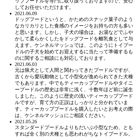
ッププードルを専門に取り扱っておりますので、安心
してお任せいただけます。
2021.06.09
ドッグフードというと、かためのスナック菓子のよう
なカリカリとした食感のイメージをお持ちの方も多い
と思います。しかし、子犬の場合は、お湯などでふや
かして柔らかくしたをドッグフードを離乳食として与
えます。ケンネルマッシュでは、このようにトイプー
ドルの子犬を始めてお迎えするに当たって準備するも
のに関するご相談にも対応しております。
2021.06.03
元は猟犬として人間と関わってきたプードルですが、
古くから愛玩動物として小型化が進められてきた犬種
でもあります。中でもティーカッププードルやタイニ
ープードルの歴史は非常に浅く、十数年ほど前に誕生
しました。このように歴史の浅いティーカッププード
ルですが、育て方の正誤はしっかりと分かれていま
す。ティーカッププードルを購入したいとお考えの際
は、ケンネルマッシュにご相談ください。
2021.05.26
スタンダードプードルよりもだいぶ小型なため、とも
すれば全く別の犬種とも思われがちなトイプードル。