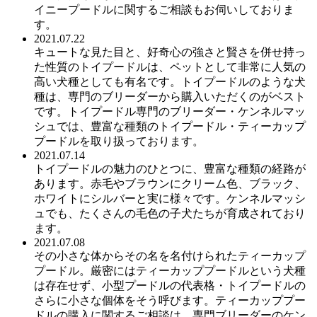
イニープードルに関するご相談もお伺いしておりま
す。
2021.07.22
キュートな見た目と、好奇心の強さと賢さを併せ持っ
た性質のトイプードルは、ペットとして非常に人気の
高い犬種としても有名です。トイプードルのような犬
種は、専門のブリーダーから購入いただくのがベスト
です。トイプードル専門のブリーダー・ケンネルマッ
シュでは、豊富な種類のトイプードル・ティーカップ
プードルを取り扱っております。
2021.07.14
トイプードルの魅力のひとつに、豊富な種類の経路が
あります。赤毛やブラウンにクリーム色、ブラック、
ホワイトにシルバーと実に様々です。ケンネルマッシ
ュでも、たくさんの毛色の子犬たちが育成されており
ます。
2021.07.08
その小さな体からその名を名付けられたティーカップ
プードル。厳密にはティーカッププードルという犬種
は存在せず、小型プードルの代表格・トイプードルの
さらに小さな個体をそう呼びます。ティーカッププー
ドルの購入に関するご相談は、専門ブリーダーのケン