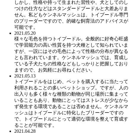
しかし、性格や持って生まれた習性や、犬としてのし
つけの仕方などはスタンダードプードルと大差ありま
せん。私どもケンネルマッシュは、トイプードル専門
のブリーダーですので、的確な飼育法のアドバイスが
可能です。
2021.05.20
様々な毛色を持つトイプードル。全般的に好奇心旺盛
で学習能力の高い性質を持つ犬種として知られていま
すが、一説にはその毛色によって性格の分布が異なる
とも言われています。ケンネルマッシュでは、育成し
ている子犬たちの性格などもしっかりと把握しており
ますので、お気軽にお尋ねください。
2021.05.13
トイプードルをはじめ、ペットを購入するに当たって
利用されることの多いペットショップ。ですが、人の
出入りも多く様々な種類の動物が同じ場所に集まって
いることもあり、動物にとってはストレスが少なから
ず発生する環境であることは否めません。ケンネルマ
ッシュはトイプードルに特化したブリーダーですの
で、トイプードルにとって適切な環境を整えて育成す
ることが可能です。
2021.04.28