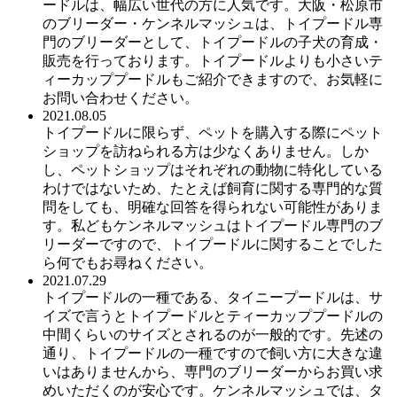
ードルは、幅広い世代の方に人気です。大阪・松原市
のブリーダー・ケンネルマッシュは、トイプードル専
門のブリーダーとして、トイプードルの子犬の育成・
販売を行っております。トイプードルよりも小さいテ
ィーカッププードルもご紹介できますので、お気軽に
お問い合わせください。
2021.08.05
トイプードルに限らず、ペットを購入する際にペット
ショップを訪ねられる方は少なくありません。しか
し、ペットショップはそれぞれの動物に特化している
わけではないため、たとえば飼育に関する専門的な質
問をしても、明確な回答を得られない可能性がありま
す。私どもケンネルマッシュはトイプードル専門のブ
リーダーですので、トイプードルに関することでした
ら何でもお尋ねください。
2021.07.29
トイプードルの一種である、タイニープードルは、サ
イズで言うとトイプードルとティーカッププードルの
中間くらいのサイズとされるのが一般的です。先述の
通り、トイプードルの一種ですので飼い方に大きな違
いはありませんから、専門のブリーダーからお買い求
めいただくのが安心です。ケンネルマッシュでは、タ