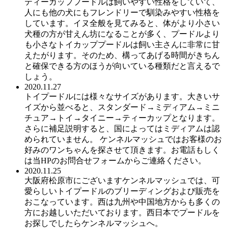
ティーカッププードルは飼いやすい性格をしていて、
人にも他の犬にもフレンドリーで馴染みやすい性格を
しています。イヌ全般を見てみると、体がより小さい
犬種の方が甘えん坊になることが多く、プードルより
も小さなトイカッププードルは飼い主さんに非常に甘
えたがります。そのため、構ってあげる時間がきちん
と確保できる方のほうが向いている種類だと言えるで
しょう。
2020.11.27
トイプードルには様々なサイズがあります。大きいサ
イズから並べると、スタンダード→ミディアム→ミニ
チュア→トイ→タイニー→ティーカップとなります。
さらに補足説明すると、国によってはミディアムは認
められていません。 ケンネルマッシュではお客様のお
好みのワンちゃんを探させて頂きます。お電話もしく
は当HPのお問合せフォームからご連絡ください。
2020.11.25
大阪府松原市にございますケンネルマッシュでは、可
愛らしいトイプードルのブリーディングおよび販売を
おこなっています。西は九州や中国地方からも多くの
方にお越しいただいております。西日本でプードルを
お探しでしたらケンネルマッシュへ。