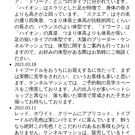
ア」「ドワーフ」と三つのタイプに分かれています。
「ハイオン」はスラリとした足が特徴で、身体の長さ
よりも高さが上回っています。「スクエア」はその名
の通り四角形、つまり体長と体高が比較的同じくらい
の長さの、バランスのよい体型です。「ドワーフ」は
「ハイオン」の真逆、つまり体高よりも体長が長い、
足の短いタイプの体型です。大阪のブリーダー・ケン
ネルマッシュでは、体型に関するご案内も行っており
ますので、お好みの体型がある際はお気軽にご相談く
ださい。
2021.03.18
トイプードルをおうちにお迎えするに当たって、まず
は実際に見学をされたい、というお客様も多いと思い
ます。ケンネルマッシュでは、ご予約制の見学スペー
スをご用意しております。人の出入りが多いペットシ
ョップと異なり、落ち着いた環境で育成された子犬が
揃ってお待ちしております。
2021.03.11
レッド、ホワイト、クリームにアプリコット、トイプ
ードルの毛色は実にバラエティに富んでいます。飼う
なら絶対この毛色！とこだわりのあるお客様も少なく
ありません。ケンネルマッシュは、販売しているトイ