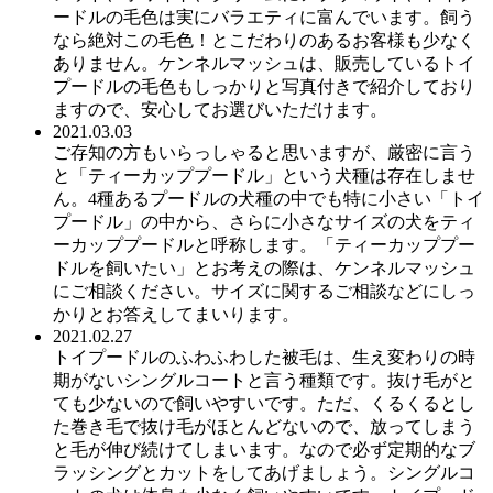
ードルの毛色は実にバラエティに富んでいます。飼う
なら絶対この毛色！とこだわりのあるお客様も少なく
ありません。ケンネルマッシュは、販売しているトイ
プードルの毛色もしっかりと写真付きで紹介しており
ますので、安心してお選びいただけます。
2021.03.03
ご存知の方もいらっしゃると思いますが、厳密に言う
と「ティーカッププードル」という犬種は存在しませ
ん。4種あるプードルの犬種の中でも特に小さい「トイ
プードル」の中から、さらに小さなサイズの犬をティ
ーカッププードルと呼称します。「ティーカッププー
ドルを飼いたい」とお考えの際は、ケンネルマッシュ
にご相談ください。サイズに関するご相談などにしっ
かりとお答えしてまいります。
2021.02.27
トイプードルのふわふわした被毛は、生え変わりの時
期がないシングルコートと言う種類です。抜け毛がと
ても少ないので飼いやすいです。ただ、くるくるとし
た巻き毛で抜け毛がほとんどないので、放ってしまう
と毛が伸び続けてしまいます。なので必ず定期的なブ
ラッシングとカットをしてあげましょう。シングルコ