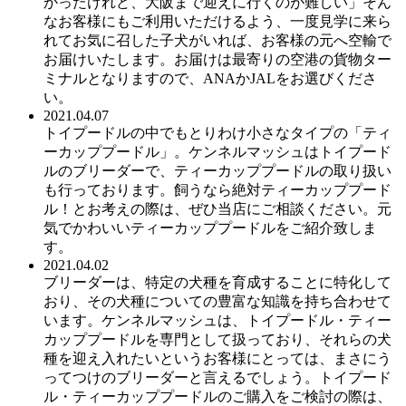
かったけれど、大阪まで迎えに行くのが難しい」そん
なお客様にもご利用いただけるよう、一度見学に来ら
れてお気に召した子犬がいれば、お客様の元へ空輸で
お届けいたします。お届けは最寄りの空港の貨物ター
ミナルとなりますので、ANAかJALをお選びくださ
い。
2021.04.07
トイプードルの中でもとりわけ小さなタイプの「ティ
ーカッププードル」。ケンネルマッシュはトイプード
ルのブリーダーで、ティーカッププードルの取り扱い
も行っております。飼うなら絶対ティーカッププード
ル！とお考えの際は、ぜひ当店にご相談ください。元
気でかわいいティーカッププードルをご紹介致しま
す。
2021.04.02
ブリーダーは、特定の犬種を育成することに特化して
おり、その犬種についての豊富な知識を持ち合わせて
います。ケンネルマッシュは、トイプードル・ティー
カッププードルを専門として扱っており、それらの犬
種を迎え入れたいというお客様にとっては、まさにう
ってつけのブリーダーと言えるでしょう。トイプード
ル・ティーカッププードルのご購入をご検討の際は、