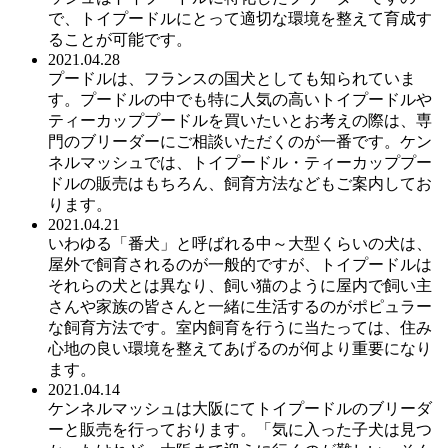
で、トイプードルにとって適切な環境を整えて育成す
ることが可能です。
2021.04.28
プードルは、フランスの国犬としても知られていま
す。プードルの中でも特に人気の高いトイプードルや
ティーカッププードルを買いたいとお考えの際は、専
門のブリーダーにご相談いただくのが一番です。ケン
ネルマッシュでは、トイプードル・ティーカッププー
ドルの販売はもちろん、飼育方法などもご案内してお
ります。
2021.04.21
いわゆる「番犬」と呼ばれる中～大型くらいの犬は、
屋外で飼育されるのが一般的ですが、トイプードルは
それらの犬とは異なり、飼い猫のように屋内で飼い主
さんや家族の皆さんと一緒に生活するのがポピュラー
な飼育方法です。室内飼育を行うに当たっては、住み
心地の良い環境を整えてあげるのが何より重要になり
ます。
2021.04.14
ケンネルマッシュは大阪にてトイプードルのブリーダ
ーと販売を行っております。「気に入った子犬は見つ