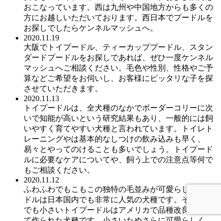
おこなっています。西は九州や中国地方からも多くの
方にお越しいただいております。西日本でプードルを
お探しでしたらケンネルマッシュへ。
2020.11.19
大阪でトイプードル、ティーカッププードル、スタン
ダードプードルをお探しであれば、ぜひ一度ケンネル
マッシュへご相談ください。毛色や性別、性格やご予
算などご希望をお伺いし、お客様にピッタリな子を探
させていただきます。
2020.11.13
トイプードルは、全犬種のなかでボーダーコリーに次
いで知能が高いという研究結果もあり、一般的には飼
いやすく育てやすい犬種と言われています。トイレト
レーニングやは基本的なしつけの飲み込みも早く、
易々とやってのけることも多いでしょう。トイプード
ルに必要なケアについてや、飼う上での注意点等何で
もご相談ください。
2020.11.12
ふわふわでもこもこの独特の毛並みが可愛らしいプー
ドルは日本国内でも非常に人気の犬種です。そのなか
でも小さいトイプードルはアメリカで品種改良によっ
て作られた犬種です。小さいためさらに可愛らしく、