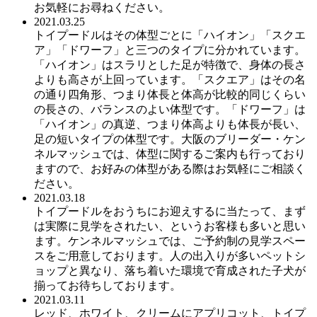
お気軽にお尋ねください。
2021.03.25
トイプードルはその体型ごとに「ハイオン」「スクエ
ア」「ドワーフ」と三つのタイプに分かれています。
「ハイオン」はスラリとした足が特徴で、身体の長さ
よりも高さが上回っています。「スクエア」はその名
の通り四角形、つまり体長と体高が比較的同じくらい
の長さの、バランスのよい体型です。「ドワーフ」は
「ハイオン」の真逆、つまり体高よりも体長が長い、
足の短いタイプの体型です。大阪のブリーダー・ケン
ネルマッシュでは、体型に関するご案内も行っており
ますので、お好みの体型がある際はお気軽にご相談く
ださい。
2021.03.18
トイプードルをおうちにお迎えするに当たって、まず
は実際に見学をされたい、というお客様も多いと思い
ます。ケンネルマッシュでは、ご予約制の見学スペー
スをご用意しております。人の出入りが多いペットシ
ョップと異なり、落ち着いた環境で育成された子犬が
揃ってお待ちしております。
2021.03.11
レッド、ホワイト、クリームにアプリコット、トイプ