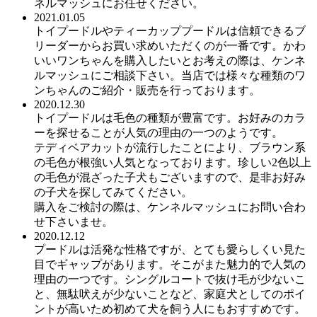
ネルマッシュにお任せください。
2021.01.05
トイプードルやティーカッププードルは信頼できるブ
リーダーからお買い求めいただくのが一番です。かわ
いいワンちゃんを購入したいとお考えの際は、ケンネ
ルマッシュにご相談下さい。当店では様々な種類のワ
ンちゃんのご紹介・販売を行っております。
2020.12.30
トイプードルは毛色の種類が豊富です。お好みのカラ
ーを探せることが人気の理由の一つのようです。
テディベアカットが流行したことにより、ブラウン系
の毛色が根強い人気となっております。珍しい2色以上
の毛色が混ざった子犬もございますので、是非お好み
の子犬を探してみてください。
購入をご検討の際は、ケンネルマッシュにお問い合わ
せ下さいませ。
2020.12.12
プードルは活発な性格ですが、とても愛らしくい見た
目でギャップがあります。そこがまた魅力的で人気の
理由の一つです。シングルコートで抜け毛が少ないこ
と、無駄吠えが少ないことなど、家庭犬としてのポイ
ントが高いため初めて犬を飼う人にもおすすめです。