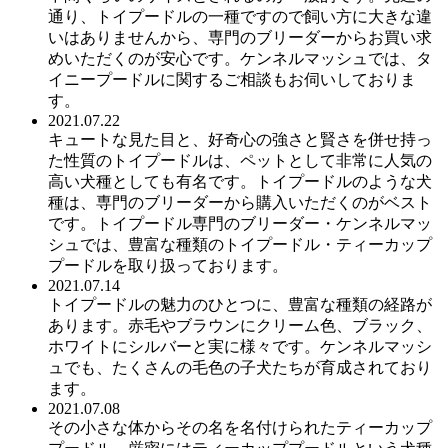
通り、トイプードルの一種ですので飼い方に大きな違
いはありませんから、専門のブリーダーからお買い求
めいただくのが安心です。ケンネルマッシュでは、タ
イニープードルに関するご相談もお伺いしておりま
す。
2021.07.22
キュートな見た目と、好奇心の強さと賢さを併せ持っ
た性質のトイプードルは、ペットとして非常に人気の
高い犬種としても有名です。トイプードルのような犬
種は、専門のブリーダーから購入いただくのがベスト
です。トイプードル専門のブリーダー・ケンネルマッ
シュでは、豊富な種類のトイプードル・ティーカップ
プードルを取り扱っております。
2021.07.14
トイプードルの魅力のひとつに、豊富な種類の経路が
あります。赤毛やブラウンにクリーム色、ブラック、
ホワイトにシルバーと実に様々です。ケンネルマッシ
ュでも、たくさんの毛色の子犬たちが育成されており
ます。
2021.07.08
その小さな体からその名を名付けられたティーカップ