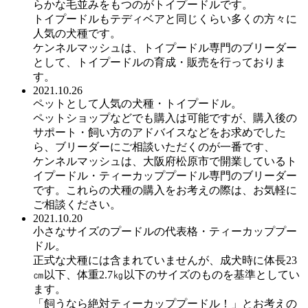
らかな毛並みをもつのがトイプードルです。
トイプードルもテディベアと同じくらい多くの方々に
人気の犬種です。
ケンネルマッシュは、トイプードル専門のブリーダー
として、トイプードルの育成・販売を行っておりま
す。
2021.10.26
ペットとして人気の犬種・トイプードル。
ペットショップなどでも購入は可能ですが、購入後の
サポート・飼い方のアドバイスなどをお求めでした
ら、ブリーダーにご相談いただくのが一番です、
ケンネルマッシュは、大阪府松原市で開業しているト
イプードル・ティーカッププードル専門のブリーダー
です。これらの犬種の購入をお考えの際は、お気軽に
ご相談ください。
2021.10.20
小さなサイズのプードルの代表格・ティーカッププー
ドル。
正式な犬種には含まれていませんが、成犬時に体長23
㎝以下、体重2.7㎏以下のサイズのものを基準としてい
ます。
「飼うなら絶対ティーカッププードル！」とお考えの