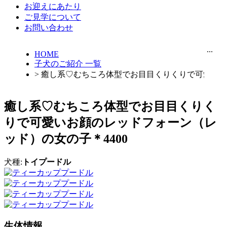
お迎えにあたり
ご見学について
お問い合わせ
...
HOME
子犬のご紹介 一覧
> 癒し系♡むちころ体型でお目目くりくりで可愛いお
癒し系♡むちころ体型でお目目くりく
りで可愛いお顔のレッドフォーン（レ
ッド）の女の子＊4400
犬種:
トイプードル
生体情報