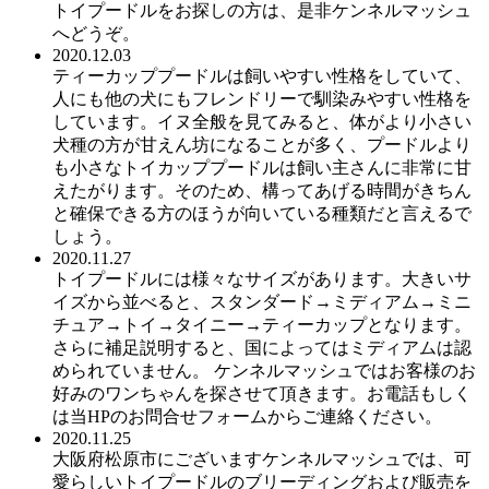
トイプードルをお探しの方は、是非ケンネルマッシュ
へどうぞ。
2020.12.03
ティーカッププードルは飼いやすい性格をしていて、
人にも他の犬にもフレンドリーで馴染みやすい性格を
しています。イヌ全般を見てみると、体がより小さい
犬種の方が甘えん坊になることが多く、プードルより
も小さなトイカッププードルは飼い主さんに非常に甘
えたがります。そのため、構ってあげる時間がきちん
と確保できる方のほうが向いている種類だと言えるで
しょう。
2020.11.27
トイプードルには様々なサイズがあります。大きいサ
イズから並べると、スタンダード→ミディアム→ミニ
チュア→トイ→タイニー→ティーカップとなります。
さらに補足説明すると、国によってはミディアムは認
められていません。 ケンネルマッシュではお客様のお
好みのワンちゃんを探させて頂きます。お電話もしく
は当HPのお問合せフォームからご連絡ください。
2020.11.25
大阪府松原市にございますケンネルマッシュでは、可
愛らしいトイプードルのブリーディングおよび販売を