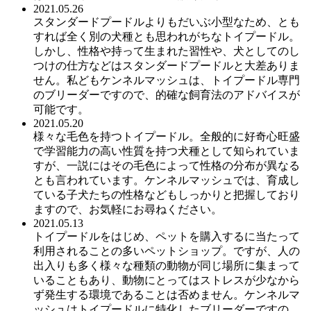
2021.05.26
スタンダードプードルよりもだいぶ小型なため、とも
すれば全く別の犬種とも思われがちなトイプードル。
しかし、性格や持って生まれた習性や、犬としてのし
つけの仕方などはスタンダードプードルと大差ありま
せん。私どもケンネルマッシュは、トイプードル専門
のブリーダーですので、的確な飼育法のアドバイスが
可能です。
2021.05.20
様々な毛色を持つトイプードル。全般的に好奇心旺盛
で学習能力の高い性質を持つ犬種として知られていま
すが、一説にはその毛色によって性格の分布が異なる
とも言われています。ケンネルマッシュでは、育成し
ている子犬たちの性格などもしっかりと把握しており
ますので、お気軽にお尋ねください。
2021.05.13
トイプードルをはじめ、ペットを購入するに当たって
利用されることの多いペットショップ。ですが、人の
出入りも多く様々な種類の動物が同じ場所に集まって
いることもあり、動物にとってはストレスが少なから
ず発生する環境であることは否めません。ケンネルマ
ッシュはトイプードルに特化したブリーダーですの