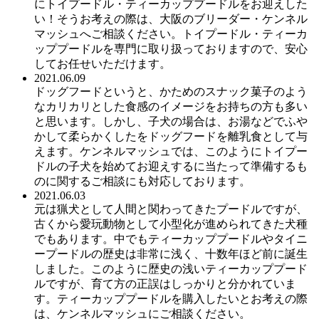
にトイプードル・ティーカッププードルをお迎えした
い！そうお考えの際は、大阪のブリーダー・ケンネル
マッシュへご相談ください。トイプードル・ティーカ
ッププードルを専門に取り扱っておりますので、安心
してお任せいただけます。
2021.06.09
ドッグフードというと、かためのスナック菓子のよう
なカリカリとした食感のイメージをお持ちの方も多い
と思います。しかし、子犬の場合は、お湯などでふや
かして柔らかくしたをドッグフードを離乳食として与
えます。ケンネルマッシュでは、このようにトイプー
ドルの子犬を始めてお迎えするに当たって準備するも
のに関するご相談にも対応しております。
2021.06.03
元は猟犬として人間と関わってきたプードルですが、
古くから愛玩動物として小型化が進められてきた犬種
でもあります。中でもティーカッププードルやタイニ
ープードルの歴史は非常に浅く、十数年ほど前に誕生
しました。このように歴史の浅いティーカッププード
ルですが、育て方の正誤はしっかりと分かれていま
す。ティーカッププードルを購入したいとお考えの際
は、ケンネルマッシュにご相談ください。