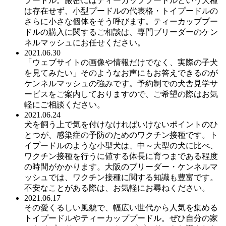
プードル。厳密にはティーカッププードルという犬種
は存在せず、小型プードルの代表格・トイプードルの
さらに小さな個体をそう呼びます。ティーカッププー
ドルの購入に関するご相談は、専門ブリーダーのケン
ネルマッシュにお任せください。
2021.06.30
「ウェブサイトの画像や情報だけでなく、実際の子犬
を見てみたい」そのようなお声にもお答えできるのが
ケンネルマッシュの強みです。予約制での犬舎見学サ
ービスをご案内しておりますので、ご希望の際はお気
軽にご相談ください。
2021.06.24
犬を飼う上で気を付けなければいけないポイントのひ
とつが、感染症の予防のためのワクチン接種です。ト
イプードルのような小型犬は、中～大型の犬に比べ、
ワクチン接種を行うに値する体長に育つまである程度
の時間がかかります。大阪のブリーダー・ケンネルマ
ッシュでは、ワクチン接種に関する知識も豊富です。
不安なことがある際は、お気軽にお尋ねください。
2021.06.17
その愛くるしい風貌で、幅広い世代から人気を集める
トイプードルやティーカッププードル。ぜひ自分の家