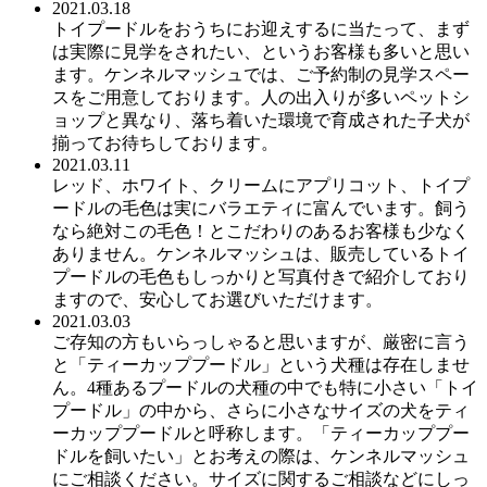
2021.03.18
トイプードルをおうちにお迎えするに当たって、まず
は実際に見学をされたい、というお客様も多いと思い
ます。ケンネルマッシュでは、ご予約制の見学スペー
スをご用意しております。人の出入りが多いペットシ
ョップと異なり、落ち着いた環境で育成された子犬が
揃ってお待ちしております。
2021.03.11
レッド、ホワイト、クリームにアプリコット、トイプ
ードルの毛色は実にバラエティに富んでいます。飼う
なら絶対この毛色！とこだわりのあるお客様も少なく
ありません。ケンネルマッシュは、販売しているトイ
プードルの毛色もしっかりと写真付きで紹介しており
ますので、安心してお選びいただけます。
2021.03.03
ご存知の方もいらっしゃると思いますが、厳密に言う
と「ティーカッププードル」という犬種は存在しませ
ん。4種あるプードルの犬種の中でも特に小さい「トイ
プードル」の中から、さらに小さなサイズの犬をティ
ーカッププードルと呼称します。「ティーカッププー
ドルを飼いたい」とお考えの際は、ケンネルマッシュ
にご相談ください。サイズに関するご相談などにしっ