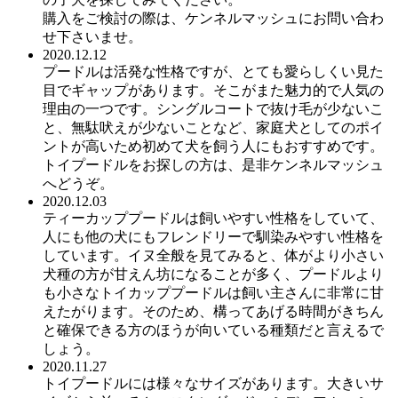
購入をご検討の際は、ケンネルマッシュにお問い合わ
せ下さいませ。
2020.12.12
プードルは活発な性格ですが、とても愛らしくい見た
目でギャップがあります。そこがまた魅力的で人気の
理由の一つです。シングルコートで抜け毛が少ないこ
と、無駄吠えが少ないことなど、家庭犬としてのポイ
ントが高いため初めて犬を飼う人にもおすすめです。
トイプードルをお探しの方は、是非ケンネルマッシュ
へどうぞ。
2020.12.03
ティーカッププードルは飼いやすい性格をしていて、
人にも他の犬にもフレンドリーで馴染みやすい性格を
しています。イヌ全般を見てみると、体がより小さい
犬種の方が甘えん坊になることが多く、プードルより
も小さなトイカッププードルは飼い主さんに非常に甘
えたがります。そのため、構ってあげる時間がきちん
と確保できる方のほうが向いている種類だと言えるで
しょう。
2020.11.27
トイプードルには様々なサイズがあります。大きいサ