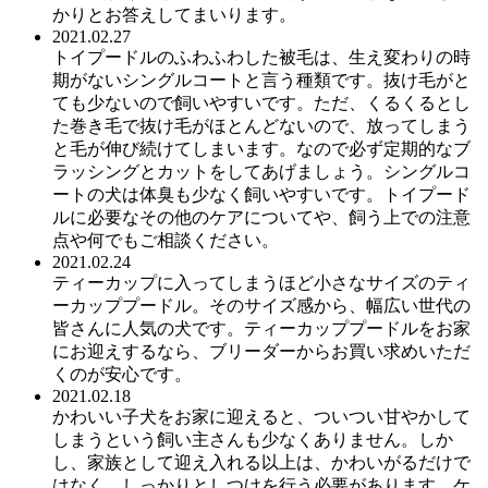
かりとお答えしてまいります。
2021.02.27
トイプードルのふわふわした被毛は、生え変わりの時
期がないシングルコートと言う種類です。抜け毛がと
ても少ないので飼いやすいです。ただ、くるくるとし
た巻き毛で抜け毛がほとんどないので、放ってしまう
と毛が伸び続けてしまいます。なので必ず定期的なブ
ラッシングとカットをしてあげましょう。シングルコ
ートの犬は体臭も少なく飼いやすいです。トイプード
ルに必要なその他のケアについてや、飼う上での注意
点や何でもご相談ください。
2021.02.24
ティーカップに入ってしまうほど小さなサイズのティ
ーカッププードル。そのサイズ感から、幅広い世代の
皆さんに人気の犬です。ティーカッププードルをお家
にお迎えするなら、ブリーダーからお買い求めいただ
くのが安心です。
2021.02.18
かわいい子犬をお家に迎えると、ついつい甘やかして
しまうという飼い主さんも少なくありません。しか
し、家族として迎え入れる以上は、かわいがるだけで
はなく、しっかりとしつけを行う必要があります。ケ