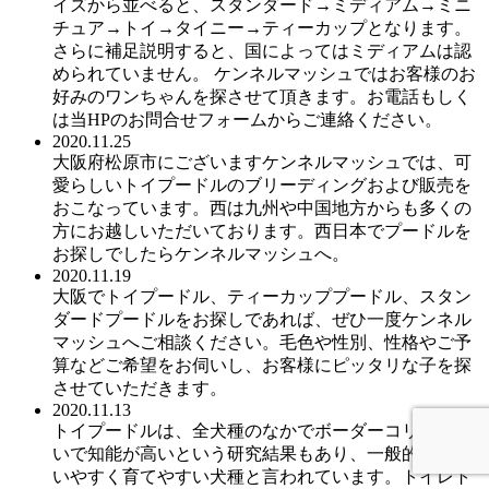
イズから並べると、スタンダード→ミディアム→ミニ
チュア→トイ→タイニー→ティーカップとなります。
さらに補足説明すると、国によってはミディアムは認
められていません。 ケンネルマッシュではお客様のお
好みのワンちゃんを探させて頂きます。お電話もしく
は当HPのお問合せフォームからご連絡ください。
2020.11.25
大阪府松原市にございますケンネルマッシュでは、可
愛らしいトイプードルのブリーディングおよび販売を
おこなっています。西は九州や中国地方からも多くの
方にお越しいただいております。西日本でプードルを
お探しでしたらケンネルマッシュへ。
2020.11.19
大阪でトイプードル、ティーカッププードル、スタン
ダードプードルをお探しであれば、ぜひ一度ケンネル
マッシュへご相談ください。毛色や性別、性格やご予
算などご希望をお伺いし、お客様にピッタリな子を探
させていただきます。
2020.11.13
トイプードルは、全犬種のなかでボーダーコリーに次
いで知能が高いという研究結果もあり、一般的には飼
いやすく育てやすい犬種と言われています。トイレト