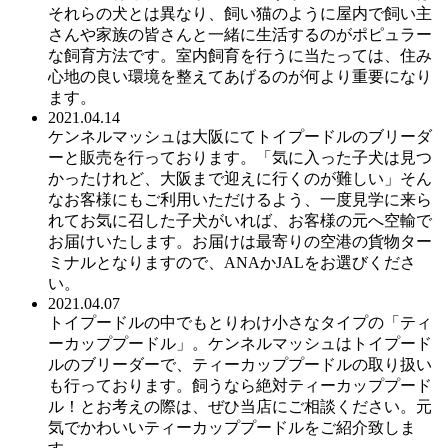
それらの犬とは異なり、飼い猫のように屋内で飼い主
さんや家族の皆さんと一緒に生活するのがポピュラー
な飼育方法です。室内飼育を行うに当たっては、住み
心地の良い環境を整えてあげるのが何より重要になり
ます。
2021.04.14
ケンネルマッシュは大阪にてトイプードルのブリーダ
ーと販売を行っております。「気に入った子犬は見つ
かったけれど、大阪まで迎えに行くのが難しい」そん
なお客様にもご利用いただけるよう、一度見学に来ら
れてお気に召した子犬がいれば、お客様の元へ空輸で
お届けいたします。お届けは最寄りの空港の貨物ター
ミナルとなりますので、ANAかJALをお選びくださ
い。
2021.04.07
トイプードルの中でもとりわけ小さなタイプの「ティ
ーカッププードル」。ケンネルマッシュはトイプード
ルのブリーダーで、ティーカッププードルの取り扱い
も行っております。飼うなら絶対ティーカッププード
ル！とお考えの際は、ぜひ当店にご相談ください。元
気でかわいいティーカッププードルをご紹介致しま