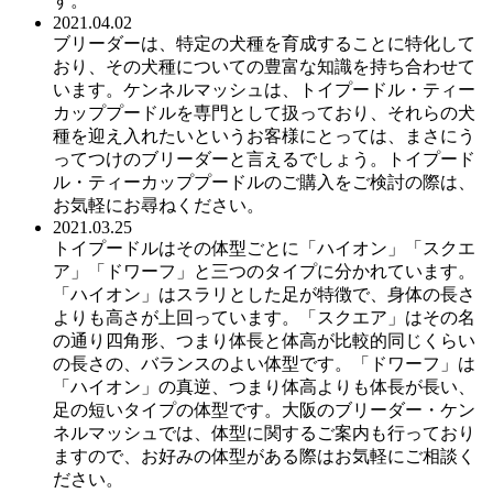
す。
2021.04.02
ブリーダーは、特定の犬種を育成することに特化して
おり、その犬種についての豊富な知識を持ち合わせて
います。ケンネルマッシュは、トイプードル・ティー
カッププードルを専門として扱っており、それらの犬
種を迎え入れたいというお客様にとっては、まさにう
ってつけのブリーダーと言えるでしょう。トイプード
ル・ティーカッププードルのご購入をご検討の際は、
お気軽にお尋ねください。
2021.03.25
トイプードルはその体型ごとに「ハイオン」「スクエ
ア」「ドワーフ」と三つのタイプに分かれています。
「ハイオン」はスラリとした足が特徴で、身体の長さ
よりも高さが上回っています。「スクエア」はその名
の通り四角形、つまり体長と体高が比較的同じくらい
の長さの、バランスのよい体型です。「ドワーフ」は
「ハイオン」の真逆、つまり体高よりも体長が長い、
足の短いタイプの体型です。大阪のブリーダー・ケン
ネルマッシュでは、体型に関するご案内も行っており
ますので、お好みの体型がある際はお気軽にご相談く
ださい。