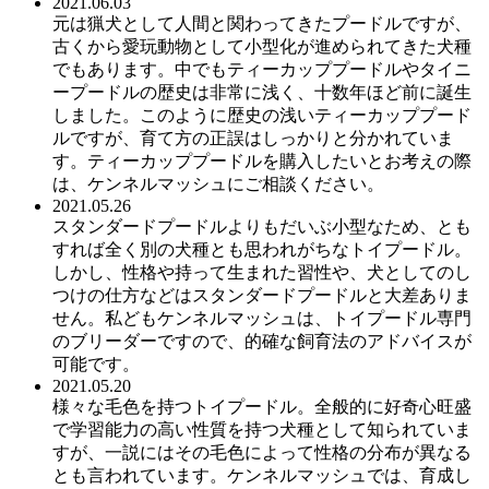
2021.06.03
元は猟犬として人間と関わってきたプードルですが、
古くから愛玩動物として小型化が進められてきた犬種
でもあります。中でもティーカッププードルやタイニ
ープードルの歴史は非常に浅く、十数年ほど前に誕生
しました。このように歴史の浅いティーカッププード
ルですが、育て方の正誤はしっかりと分かれていま
す。ティーカッププードルを購入したいとお考えの際
は、ケンネルマッシュにご相談ください。
2021.05.26
スタンダードプードルよりもだいぶ小型なため、とも
すれば全く別の犬種とも思われがちなトイプードル。
しかし、性格や持って生まれた習性や、犬としてのし
つけの仕方などはスタンダードプードルと大差ありま
せん。私どもケンネルマッシュは、トイプードル専門
のブリーダーですので、的確な飼育法のアドバイスが
可能です。
2021.05.20
様々な毛色を持つトイプードル。全般的に好奇心旺盛
で学習能力の高い性質を持つ犬種として知られていま
すが、一説にはその毛色によって性格の分布が異なる
とも言われています。ケンネルマッシュでは、育成し