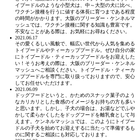
イプードルのような小型犬は、中～大型の犬に比べ、
ワクチン接種を行うに値する体長に育つまである程度
の時間がかかります。大阪のブリーダー・ケンネルマ
ッシュでは、ワクチン接種に関する知識も豊富です。
不安なことがある際は、お気軽にお尋ねください。
2021.06.17
その愛くるしい風貌で、幅広い世代から人気を集める
トイプードルやティーカッププードル。ぜひ自分の家
にトイプードル・ティーカッププードルをお迎えした
い！そうお考えの際は、大阪のブリーダー・ケンネル
マッシュへご相談ください。トイプードル・ティーカ
ッププードルを専門に取り扱っておりますので、安心
してお任せいただけます。
2021.06.09
ドッグフードというと、かためのスナック菓子のよう
なカリカリとした食感のイメージをお持ちの方も多い
と思います。しかし、子犬の場合は、お湯などでふや
かして柔らかくしたをドッグフードを離乳食として与
えます。ケンネルマッシュでは、このようにトイプー
ドルの子犬を始めてお迎えするに当たって準備するも
のに関するご相談にも対応しております。