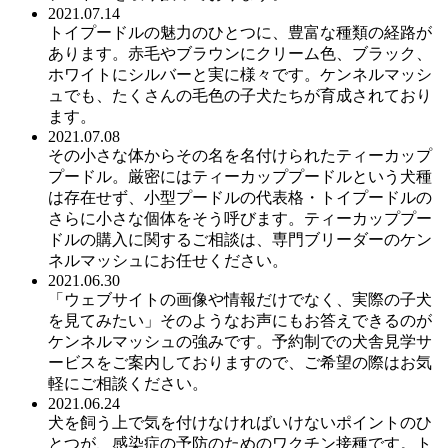
2021.07.14
トイプードルの魅力のひとつに、豊富な種類の経路が
あります。赤毛やブラウンにクリーム色、ブラック、
ホワイトにシルバーと実に様々です。ケンネルマッシ
ュでも、たくさんの毛色の子犬たちが育成されており
ます。
2021.07.08
その小さな体からその名を名付けられたティーカップ
プードル。厳密にはティーカッププードルという犬種
は存在せず、小型プードルの代表格・トイプードルの
さらに小さな個体をそう呼びます。ティーカッププー
ドルの購入に関するご相談は、専門ブリーダーのケン
ネルマッシュにお任せください。
2021.06.30
「ウェブサイトの画像や情報だけでなく、実際の子犬
を見てみたい」そのようなお声にもお答えできるのが
ケンネルマッシュの強みです。予約制での犬舎見学サ
ービスをご案内しておりますので、ご希望の際はお気
軽にご相談ください。
2021.06.24
犬を飼う上で気を付けなければいけないポイントのひ
とつが、感染症の予防のためのワクチン接種です。ト